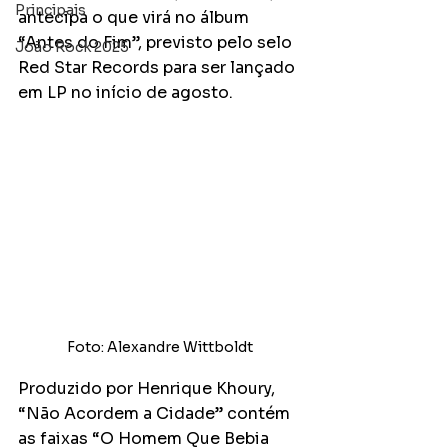
Principais
antecipa o que virá no álbum 
“Antes do Fim”, previsto pelo selo 
João Rock 2025
Red Star Records para ser lançado 
em LP no início de agosto.
Foto: Alexandre Wittboldt
Produzido por Henrique Khoury, 
“Não Acordem a Cidade” contém 
as faixas “O Homem Que Bebia 