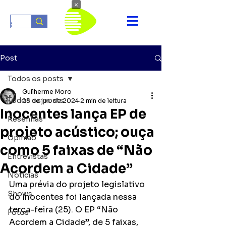
×
Post
Todos os posts
Guilherme Moro
Todos os posts
25 de jun. de 2024
2 min de leitura
Inocentes lança EP de
Resenhas
projeto acústico; ouça
Opinião
como 5 faixas de “Não
Entrevistas
Acordem a Cidade”
Notícias
Uma prévia do projeto legislativo 
Shows
do Inocentes foi lançada nessa 
terça-feira (25). O EP “Não 
Fotos
Acordem a Cidade”, de 5 faixas, 