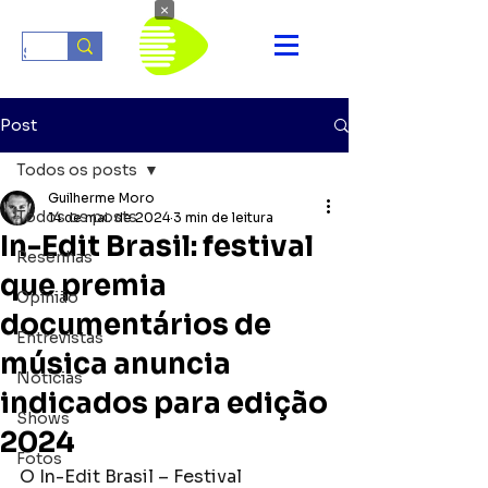
×
Post
Todos os posts
Guilherme Moro
Todos os posts
14 de mai. de 2024
3 min de leitura
In-Edit Brasil: festival
Resenhas
que premia
Opinião
documentários de
Entrevistas
música anuncia
Notícias
indicados para edição
Shows
2024
Fotos
O In-Edit Brasil – Festival 