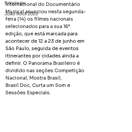
Principais
Internacional do Documentário 
Musical anunciou nesta segunda-
João Rock 2025
feira (14) os filmes nacionais 
selecionados para a sua 16ª 
edição, que
 está marcada para 
acontecer de 12 a 23 de junho em 
São Paulo, seguida de eventos 
itinerantes por cidades ainda a 
definir. O
 Panorama Brasileiro é 
dividido nas seções Competição 
Nacional, Mostra Brasil, 
Brasil.Doc, Curta um Som e 
Sessões Especiais.