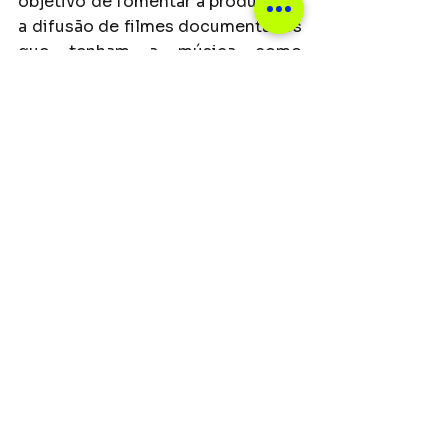
objetivo de fomentar a produção e 
a difusão de filmes documentários 
que tenham a música como 
elemento central. A edição de 
2024 tem o patrocínio master de 
Colombo Agroindústria e Açúcar 
Caravelas; patrocínio do Itaú 
Unibanco e da Spcine, através da 
Secretaria Municipal de Cultura de 
São Paulo; parceria da Cinemateca 
Brasileira e Sociedade Amigos da 
Cinemateca; e é realizado pela In 
Brasil Produção Cultural, Sesc São 
Paulo, Lei Paulo Gustavo e 
Ministério da Cultura, Governo 
Federal.
Confira, a seguir, os longas-