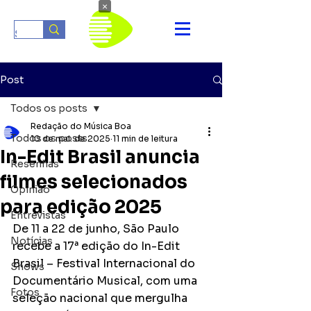
×
Post
Todos os posts
Redação do Música Boa
Todos os posts
10 de mai. de 2025
11 min de leitura
In-Edit Brasil anuncia
Resenhas
filmes selecionados
Opinião
para edição 2025
Entrevistas
De 11 a 22 de junho, São Paulo 
Notícias
recebe a 17ª edição do In-Edit 
Brasil – Festival Internacional do 
Shows
Documentário Musical, com uma 
Fotos
seleção nacional que mergulha 