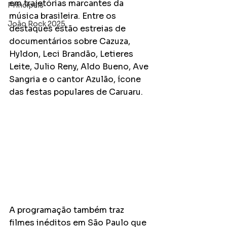
em trajetórias marcantes da 
Principais
música brasileira. Entre os 
João Rock 2025
destaques estão estreias de 
documentários sobre Cazuza, 
Hyldon, Leci Brandão, Letieres 
Leite, Julio Reny, Aldo Bueno, Ave 
Sangria e o cantor Azulão, ícone 
das festas populares de Caruaru.
A programação também traz 
filmes inéditos em São Paulo que 