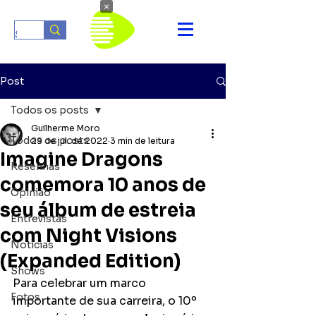
×
Post
Todos os posts
Guilherme Moro
Todos os posts
29 de jul. de 2022
3 min de leitura
Imagine Dragons
Resenhas
comemora 10 anos de
Opinião
seu álbum de estreia
Entrevistas
com Night Visions
Notícias
(Expanded Edition)
Shows
Para celebrar um marco 
Fotos
importante de sua carreira, o 10º 