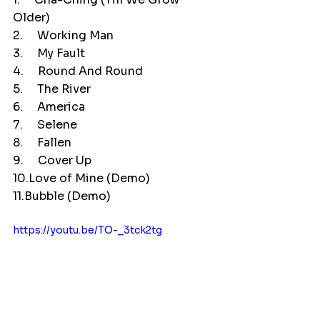
Older)
2.     Working Man
3.     My Fault
4.     Round And Round
5.     The River
6.     America
7.     Selene
8.     Fallen
9.     Cover Up
10.Love of Mine (Demo)
11.Bubble (Demo)
https://youtu.be/TO-_3tck2tg