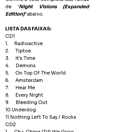
de ‘
Night Visions (Expanded 
Edition)’
 abaixo.
LISTA DAS FAIXAS:
CD1
1.     Radioactive
2.     Tiptoe
3.     It's Time
4.     Demons
5.     On Top Of The World
6.     Amsterdam
7.     Hear Me
8.     Every Night
9.     Bleeding Out
10.Underdog
11.Nothing Left To Say / Rocks
CD2
1.     Cha-Ching (Till We Grow 