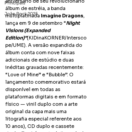
aniversário de seu revolucionário 
Principais
álbum de estréia, a banda 
João Rock 2025
multiplatinada 
Imagine Dragons
, 
lança em 9 de setembro “
Night 
Visions (Expanded 
Edition)”
(KIDinaKORNER/Intersco
pe/UME). A versão expandida do 
álbum conta com nove faixas 
adicionais de estúdio e duas 
inéditas gravadas recentemente: 
“Love of Mine” e “Bubble”. O 
lançamento comemorativo estará 
disponível em todas as 
plataformas digitais e em formato 
físico — vinil duplo com a arte 
original da capa mais uma 
litografia especial referente aos 
10 anos), CD duplo e cassete 