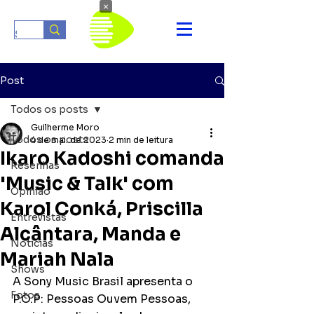
×
Post
Todos os posts
Guilherme Moro
Todos os posts
4 de mai. de 2023
2 min de leitura
Ikaro Kadoshi comanda
Resenhas
'Music & Talk' com
Opinião
Karol Conká, Priscilla
Entrevistas
Alcântara, Manda e
Notícias
Mariah Nala
Shows
A Sony Music Brasil apresenta o 
Fotos
P.O.P: Pessoas Ouvem Pessoas, 