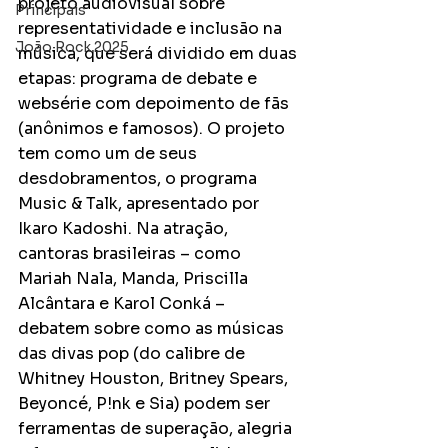
projeto audiovisual sobre 
Principais
representatividade e inclusão na 
João Rock 2025
música, que será dividido em duas 
etapas: programa de debate e 
websérie com depoimento de fãs 
(anônimos e famosos). O projeto 
tem como um de seus 
desdobramentos, o programa 
Music & Talk, apresentado por 
Ikaro Kadoshi. Na atração, 
cantoras brasileiras – como 
Mariah Nala, Manda, Priscilla 
Alcântara e Karol Conká – 
debatem sobre como as músicas 
das divas pop (do calibre de 
Whitney Houston, Britney Spears, 
Beyoncé, P!nk e Sia) podem ser 
ferramentas de superação, alegria 