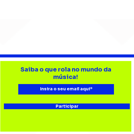
Djonga reúne multidão e
Lev
reforça
tri
Saiba o que rola no mundo da
representatividade do
Bata
música!
rap no João Rock
Joã
Participar