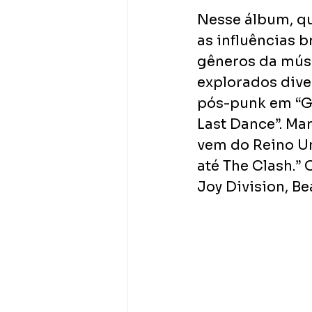
Nesse álbum, que
as influências b
gêneros da músic
explorados diver
pós-punk em “Gho
Last Dance”. Ma
vem do Reino Un
até The Clash.” 
Joy Division, Be