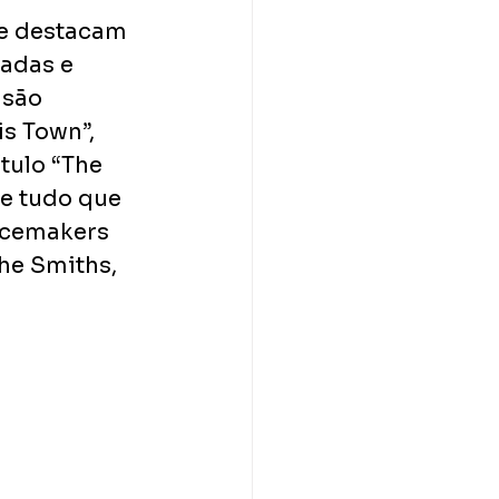
se destacam 
adas e 
 são 
s Town”, 
tulo “The 
e tudo que 
acemakers 
he Smiths, 