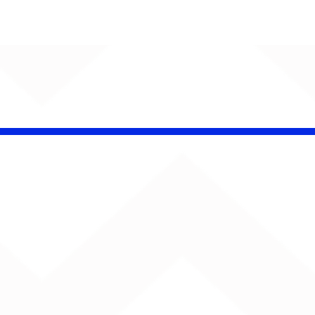
AUMENTA O SOM!
Semana estreia com
retorno de Jão, Ariana
Grande, Sorriso Maroto e
mais