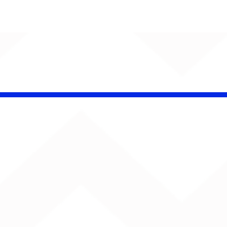
insk conquista
campeonato da
lha da Aldeia no
o Rock