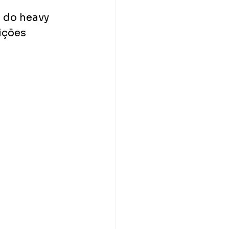
a do heavy 
ições 