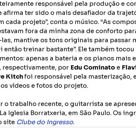
inteiramente responsável pela produção e c
 afirma ter sido o mais desafiador da trajetó
em cada projeto”, conta o músico. “As compo
estavam fora da minha zona de conforto para
las, mantive os tons originais para passar 
i então treinar bastante”. Ele também tocou 
umentos: apenas a bateria e os pianos mais 
 respectivamente, por 
Edu Cominato
 e 
Flav
e Kitch 
foi responsável pela masterização, 
 os vídeos e fotos do projeto.
r o trabalho recente, o guitarrista se aprese
La Iglesia Borratxeria, em São Paulo. Os ingr
 site 
Clube do Ingresso
.