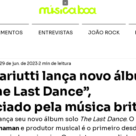
×
AMENTOS
ENTREVISTAS
JOÃO ROCK
29 de jun. de 2023
2 min de leitura
riutti lança novo ál
he Last Dance”,
ciado pela música bri
ança seu novo álbum solo 
The Last Dance
. O
haman
 e produtor musical é o primeiro desd