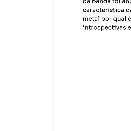
da banda foi an
característica d
metal por qual 
introspectivas e