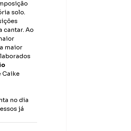
omposição 
ria solo. 
sições 
 cantar. Ao 
maior 
a maior 
elaborados 
io 
e Caike 
nta no dia 
essos já 