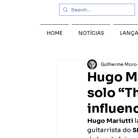
HOME
NOTÍCIAS
LANÇ
Guilherme Moro
Hugo Ma
solo “T
influen
Hugo Mariutti 
l
guitarrista do 
S