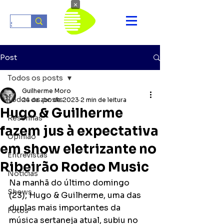
×
Post
Todos os posts
Guilherme Moro
Todos os posts
24 de abr. de 2023
2 min de leitura
Hugo & Guilherme
Resenhas
fazem jus à expectativa
Opinião
em show eletrizante no
Entrevistas
Ribeirão Rodeo Music
Notícias
Na manhã do último domingo 
Shows
(23), Hugo & Guilherme, uma das 
duplas mais importantes da 
Fotos
música sertaneja atual, subiu no 