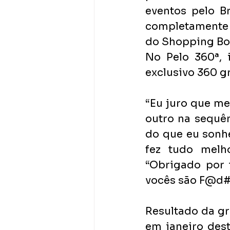
eventos pelo Br
completamente
do Shopping Bos
No Pelo 360ª, 
exclusivo 360 g
“Eu juro que me
outro na sequên
do que eu sonhe
fez tudo melh
“Obrigado por 
vocês são F@d#!
Resultado da gr
em janeiro dest