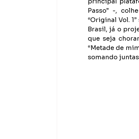
principal plat
Passo” -, colh
“Original Vol. 1
Brasil, já o pr
que seja choran
“Metade de mim”
somando juntas 