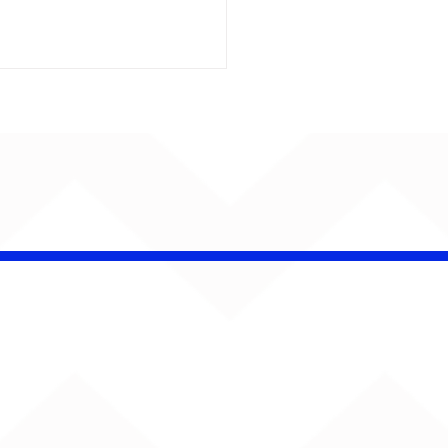
 Band OTHOÁ estreia
etáculo "Barroco
ical" na Casa Natura
ical com homenagem
lberto Gil