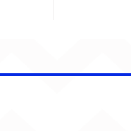
Barão Vermelho reúne
formação original em
show em Ribeirão Preto