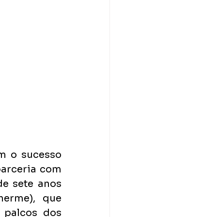
m o sucesso 
arceria com 
e sete anos 
erme), que 
palcos dos 