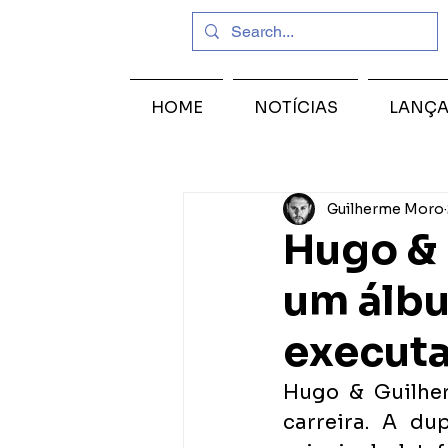
HOME
NOTÍCIAS
LANÇ
Guilherme Moro
Hugo &
um álbu
executa
Hugo & Guilher
carreira. A du