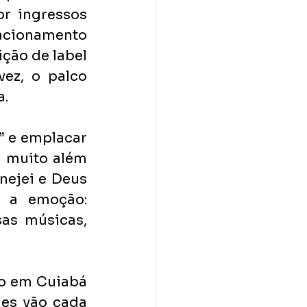
r ingressos 
cionamento 
ção de label 
ez, o palco 
. 
” e emplacar 
 muito além 
nejei e Deus 
 a emoção: 
as músicas, 
o em Cuiabá 
es vão cada 