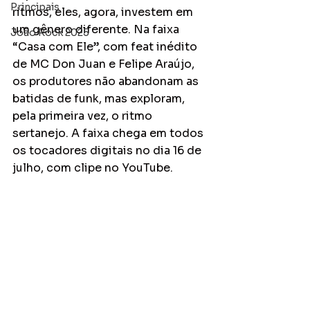
Principais
ritmos, eles, agora, investem em 
um gênero diferente. Na faixa 
João Rock 2025
“Casa com Ele”, com feat inédito 
de MC Don Juan e Felipe Araújo, 
os produtores não abandonam as 
batidas de funk, mas exploram, 
pela primeira vez, o ritmo 
sertanejo. A faixa chega em todos 
os tocadores digitais no dia 16 de 
julho, com clipe no YouTube.