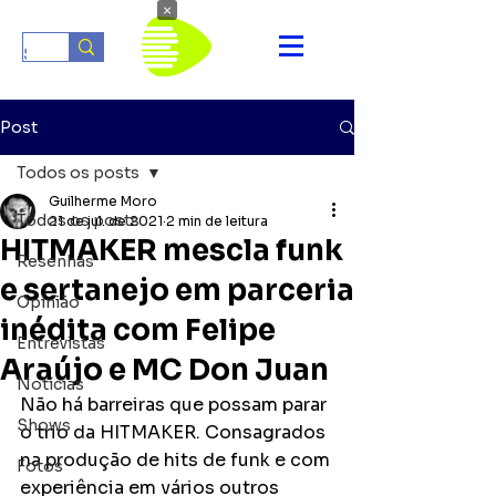
×
Post
Todos os posts
Guilherme Moro
Todos os posts
21 de jul. de 2021
2 min de leitura
HITMAKER mescla funk
Resenhas
e sertanejo em parceria
Opinião
inédita com Felipe
Entrevistas
Araújo e MC Don Juan
Notícias
Não há barreiras que possam parar 
Shows
o trio da HITMAKER. Consagrados 
na produção de hits de funk e com 
Fotos
experiência em vários outros 