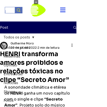
×
Post
Todos os posts
Guilherme Moro
Todos os posts
20 de jul. de 2022
2 min de leitura
HENRI transforma
Resenhas
amores proibidos e
Opinião
relações tóxicas no
Entrevistas
clipe “Secreto Amor”
Notícias
A sonoridade climática e etérea 
Shows
de 
HENRI
 ganha um novo capítulo 
com o single e clipe 
“Secreto 
Fotos
Amor”
. Projeto solo do músico 