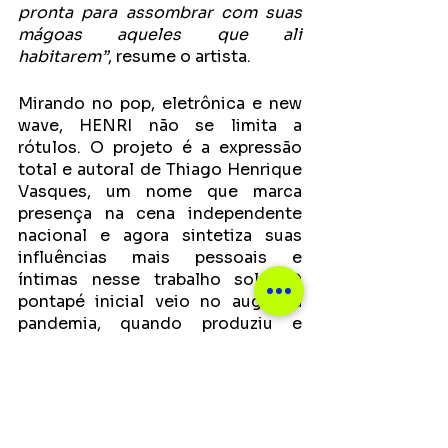
pronta para assombrar com suas 
mágoas aqueles que ali 
habitarem”
, resume o artista.
Mirando no pop, eletrônica e new 
wave, HENRI não se limita a 
rótulos. O projeto é a expressão 
total e autoral de Thiago Henrique 
Vasques, um nome que marca 
presença na cena independente 
nacional e agora sintetiza suas 
influências mais pessoais e 
íntimas nesse trabalho solo. O 
pontapé inicial veio no auge da 
pandemia, quando produziu e 
gravou o EP de estreia, 
“Músicas 
de Gaveta”
. Agora, ao lado do 
produtor Joe Irente, ele afina a 
sintonia para um álbum completo. 
“Outro Planeta”
 será lançado em 