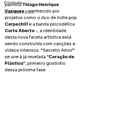
Principais
paulista 
Thiago Henrique 
Vasques
 - conhecido por 
João Rock 2025
projetos como o duo de indie pop 
Carpechill
 e a banda psicodélica 
Corte Aberto
 -, a identidade 
desta nova faceta artística está 
sendo construída com canções e 
vídeos intensos. “Secreto Amor” 
se une à já revelada 
“Coração de 
Plástico”
, primeiro gostinho 
dessa próxima fase.