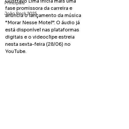
Gusttavo Lima inicia mais uma 
Principais
fase promissora da carreira e 
João Rock 2025
anuncia o lançamento da música 
“Morar Nesse Motel”. O áudio já 
está disponível nas plataformas 
digitais e o videoclipe estreia 
nesta sexta-feira (28/06) no 
YouTube. 