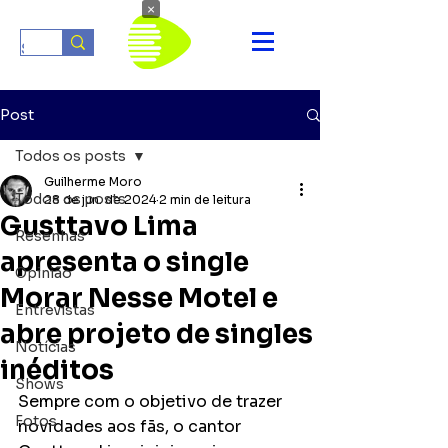
×
Post
Todos os posts
Guilherme Moro
Todos os posts
28 de jun. de 2024
2 min de leitura
Gusttavo Lima
Resenhas
apresenta o single
Opinião
Morar Nesse Motel e
Entrevistas
abre projeto de singles
Notícias
inéditos
Shows
Sempre com o objetivo de trazer 
Fotos
novidades aos fãs, o cantor 