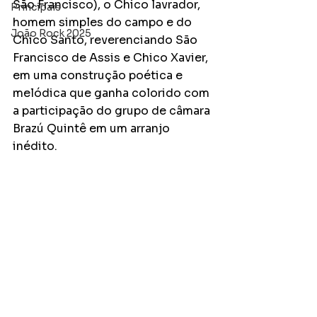
São Francisco), o Chico lavrador, 
Principais
homem simples do campo e do 
João Rock 2025
Chico Santo, reverenciando São 
Francisco de Assis e Chico Xavier, 
em uma construção poética e 
melódica que ganha colorido com 
a participação do grupo de câmara 
Brazú Quintê em um arranjo 
inédito.