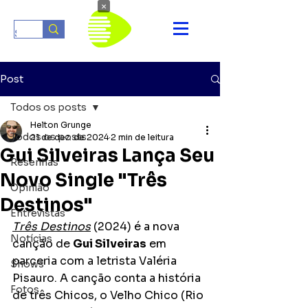
×
Post
Todos os posts
Helton Grunge
Todos os posts
21 de dez. de 2024
2 min de leitura
Gui Silveiras Lança Seu
Resenhas
Novo Single "Três
Opinião
Destinos"
Entrevistas
Três Destinos
 (2024) é a nova 
Notícias
canção de 
Gui Silveiras
 em 
parceria com a letrista Valéria 
Shows
Pisauro. A canção conta a história 
Fotos
de três Chicos, o Velho Chico (Rio 