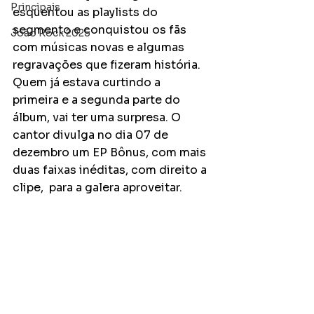
Principais
esquentou as playlists do 
segmento e conquistou os fãs 
João Rock 2025
com músicas novas e algumas 
regravações que fizeram história. 
Quem já estava curtindo a 
primeira e a segunda parte do 
álbum, vai ter uma surpresa. O 
cantor divulga no dia 07 de 
dezembro um EP Bônus, com mais 
duas faixas inéditas, com direito a 
clipe,  para a galera aproveitar.