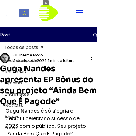
×
Post
Todos os posts
Guilherme Moro
Todos os posts
8 de dez. de 2023
1 min de leitura
Guga Nandes
Resenhas
apresenta EP Bônus do
Opinião
seu projeto “Ainda Bem
Entrevistas
Que É Pagode”
Notícias
Gugu Nandes é só alegria e 
Shows
decidiu celebrar o sucesso de 
2023 com o público. Seu projeto  
Fotos
“Ainda Bem Que É Pagode” 