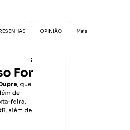
RESENHAS
OPINIÃO
Mais
so For
Dupre
, que 
além de 
ta-feira, 
B, além de 