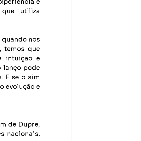
periência é 
ue utiliza 
 quando nos 
 temos que 
 intuição e 
lanço pode 
 E se o sim 
o evolução e 
m de Dupre, 
 nacionais, 