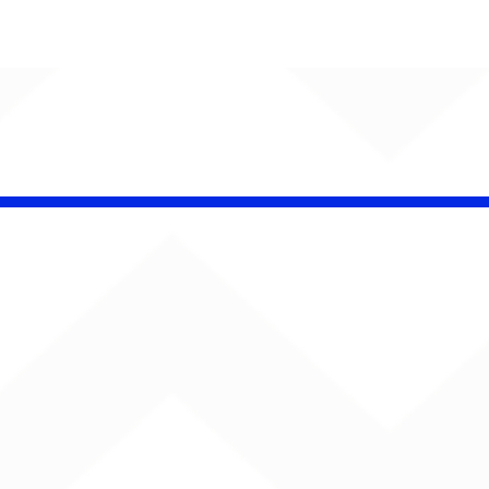
 Band OTHOÁ estreia
etáculo "Barroco
ical" na Casa Natura
ical com homenagem
lberto Gil