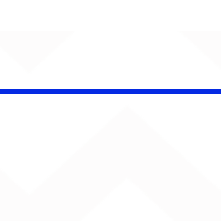
CHAMELEO acerta as
contas com o passado
em “Versão dos Fatos”