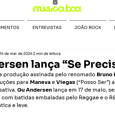
×
AMENTOS
ENTREVISTAS
JOÃO ROCK
14 de mai. de 2024
2 min de leitura
rsen lança “Se Preci
a produção assinada pelo renomado 
Bruno 
uções para 
Maneva
 e 
Viegas
 (“Posso Ser”) 
ativa. 
Gu Andersen
 lança em 17 de maio, sex
”, com batidas embaladas pelo Reggae e o R&
ica e leve.