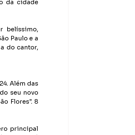
o da cidade 
 belíssimo, 
o Paulo e a 
 do cantor, 
4. Além das 
do seu novo 
 Flores”. 8 
o principal 