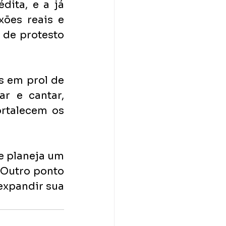
ita, e a já 
ões reais e 
de protesto 
s em prol de 
 e cantar, 
rtalecem os 
e planeja um 
Outro ponto 
expandir sua 