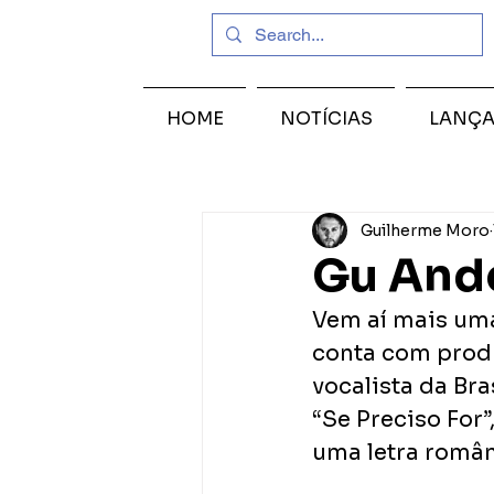
HOME
NOTÍCIAS
LANÇ
Guilherme Moro
Gu Ande
Vem aí mais um
conta com prod
vocalista da Bras
“Se Preciso For
uma letra românt