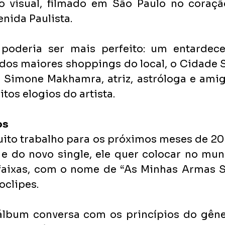
to visual, filmado em São Paulo no coraçã
enida Paulista.
poderia ser mais perfeito: um entardecer
os maiores shoppings do local, o Cidade Sã
 Simone Makhamra, atriz, astróloga e amiga
tos elogios do artista.
os
ito trabalho para os próximos meses de 202
 e do novo single, ele quer colocar no mun
aixas, com o nome de “As Minhas Armas São
oclipes.
álbum conversa com os princípios do gêner