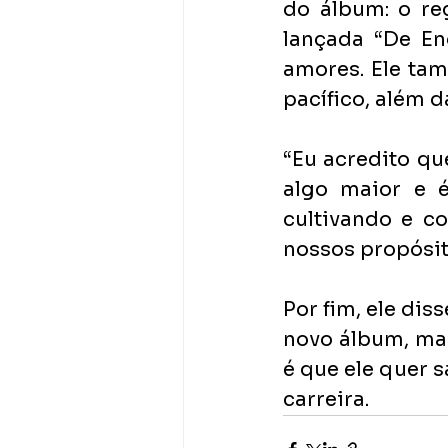
do álbum: o reg
lançada “De En
amores. Ele ta
pacífico, além d
“Eu acredito qu
algo maior e é
cultivando e c
nossos propósito
Por fim, ele dis
novo álbum, mas
é que ele quer s
carreira.