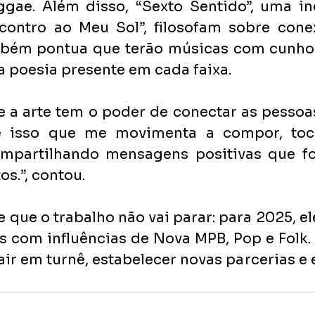
gae. Além disso, “Sexto Sentido”, uma inéd
contro ao Meu Sol”, filosofam sobre conex
mbém pontua que terão músicas com cunho 
a poesia presente em cada faixa.
e a arte tem o poder de conectar as pessoa
 isso que me movimenta a compor, tocar
ompartilhando mensagens positivas que fo
s.”, contou.
se que o trabalho não vai parar: para 2025, el
 com influências de Nova MPB, Pop e Folk. 
air em turnê, estabelecer novas parcerias e 