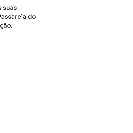
 suas 
assarela do 
ção: 