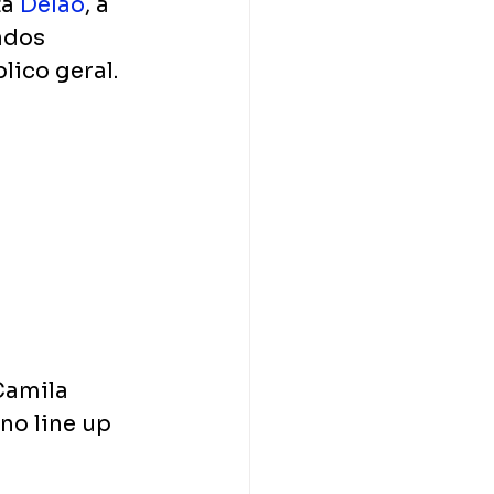
a 
Delão
, a 
ados 
lico geral.
Camila 
no line up 