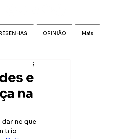
RESENHAS
OPINIÃO
Mais
des e
ça na
i dar no que 
 trio 