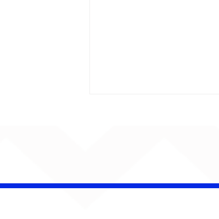
Barão Vermelho reúne
formação original em
show em Ribeirão Preto