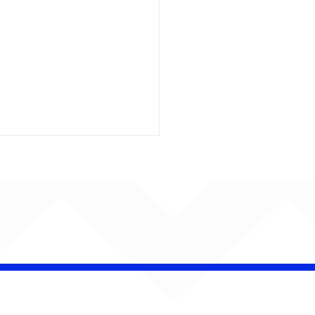
 Band OTHOÁ estreia
etáculo "Barroco
ical" na Casa Natura