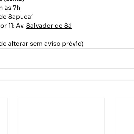
h às 7h
de Sapucaí
r 11: Av. 
Salvador de Sá
de alterar sem aviso prévio)