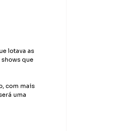
e lotava as 
e shows que 
, com mais 
será uma 