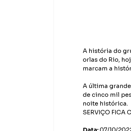
A história do g
orlas do Rio, ho
marcam a histór
A última grand
de cinco mil pe
noite histórica.
SERVIÇO FICA 
Data: 
07/10/2022