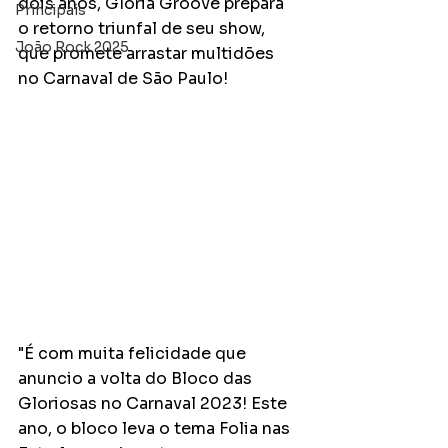
dois anos, Gloria Groove prepara 
Principais
o retorno triunfal de seu show, 
João Rock 2025
que promete arrastar multidões 
no Carnaval de São Paulo!
"É com muita felicidade que 
anuncio a volta do Bloco das 
Gloriosas no Carnaval 2023! Este 
ano, o bloco leva o tema Folia nas 