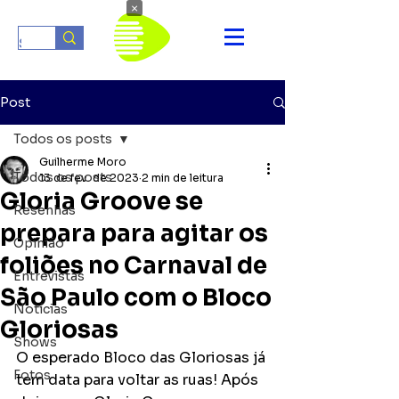
×
Post
Todos os posts
Guilherme Moro
Todos os posts
13 de fev. de 2023
2 min de leitura
Gloria Groove se
Resenhas
prepara para agitar os
Opinião
foliões no Carnaval de
Entrevistas
São Paulo com o Bloco
Notícias
Gloriosas
Shows
O esperado Bloco das Gloriosas já 
Fotos
tem data para voltar as ruas! Após 