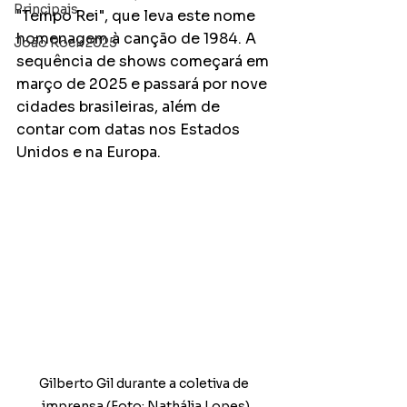
Principais
"Tempo Rei", que leva este nome 
homenagem à canção de 1984. A 
João Rock 2025
sequência de shows começará em 
março de 2025 e passará por nove 
cidades brasileiras, além de 
contar com datas nos Estados 
Unidos e na Europa.
Gilberto Gil durante a coletiva de 
imprensa (Foto: Nathália Lopes)