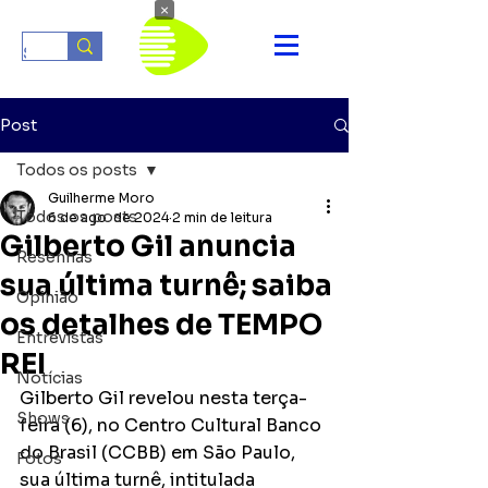
×
Post
Todos os posts
Guilherme Moro
Todos os posts
6 de ago. de 2024
2 min de leitura
Gilberto Gil anuncia
Resenhas
sua última turnê; saiba
Opinião
os detalhes de TEMPO
Entrevistas
REI
Notícias
Gilberto Gil revelou nesta terça-
Shows
feira (6), no Centro Cultural Banco 
do Brasil (CCBB) em São Paulo, 
Fotos
sua última turnê, intitulada 