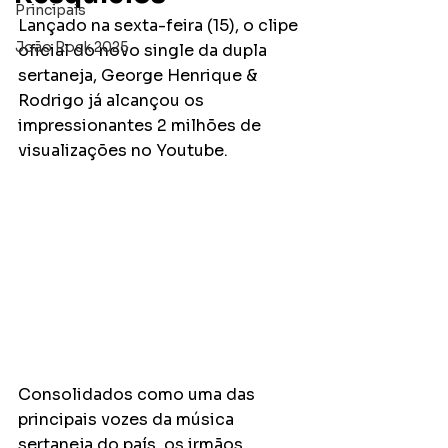
Principais
Lançado na sexta-feira (15), o clipe 
João Rock 2025
oficial do novo single da dupla 
sertaneja, George Henrique & 
Rodrigo já alcançou os 
impressionantes 2 milhões de 
visualizações no Youtube.
Consolidados como uma das 
principais vozes da música 
sertaneja do país, os irmãos 