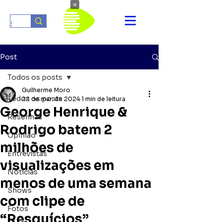
×
Post
Todos os posts
Guilherme Moro
Todos os posts
22 de mar. de 2024
1 min de leitura
George Henrique &
Resenhas
Rodrigo batem 2
Opinião
milhões de
Entrevistas
visualizações em
Notícias
menos de uma semana
Shows
com clipe de
Fotos
“Resquícios”