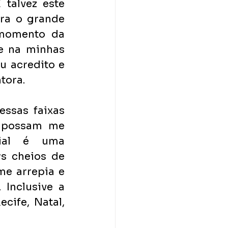
 talvez este 
ra o grande 
momento da 
 na minhas 
u acredito e 
tora.
ssas faixas 
 possam me 
ial é uma 
s cheios de 
e arrepia e 
Inclusive a 
cife, Natal, 