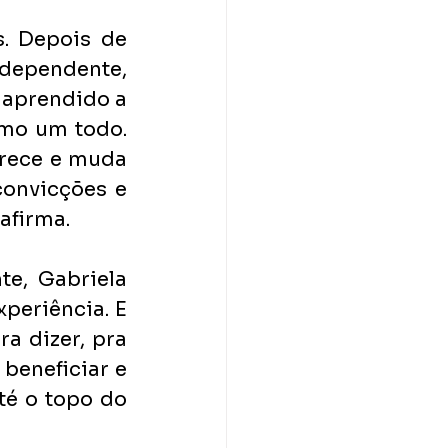
. Depois de 
ependente, 
 aprendido a 
mo um todo. 
rece e muda 
onvicções e 
afirma.
, Gabriela 
periência. E 
a dizer, pra 
beneficiar e 
é o topo do 