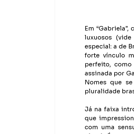
Em “Gabriela”,
luxuosos (vide
especial: a de B
forte vínculo 
perfeito, como
assinada por Gab
Nomes que se 
pluralidade bras
Já na faixa int
que impressiona
com uma sensua