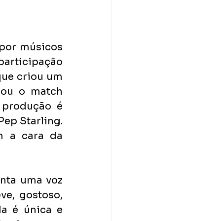
por músicos 
articipação 
que criou um 
nou o match 
 produção é 
ep Starling. 
 a cara da 
enta uma voz 
e, gostoso, 
a é única e 