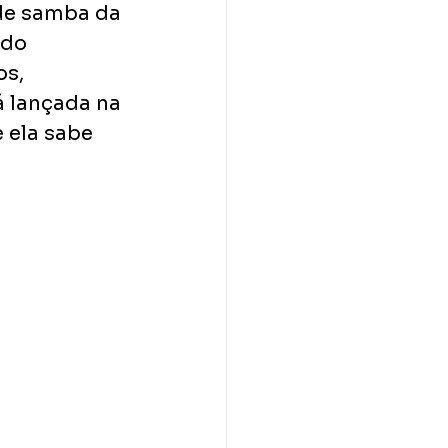
de samba da 
ado 
s, 
á lançada na 
 ela sabe 