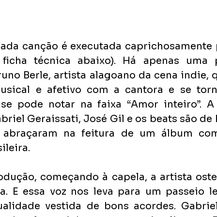
 cada canção é executada caprichosamente 
 ficha técnica abaixo). Há apenas uma p
runo Berle, artista alagoano da cena indie, 
musical e afetivo com a cantora e se tor
 se pode notar na faixa “Amor inteiro”. A
riel Geraissati, José Gil e os beats são de P
abraçaram na feitura de um álbum com
ileira.
rodução, começando à capela, a artista ost
. E essa voz nos leva para um passeio lev
lidade vestida de bons acordes. Gabriel