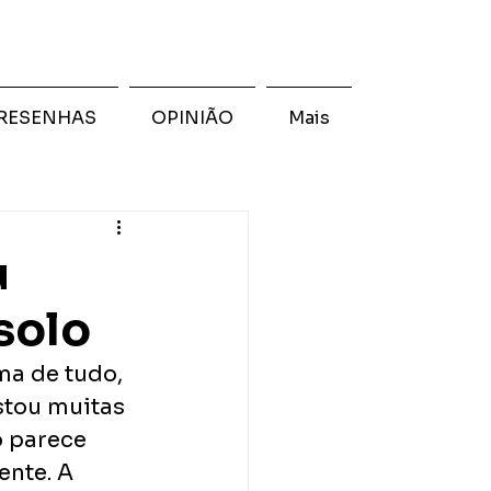
RESENHAS
OPINIÃO
Mais
u
solo
ma de tudo, 
stou muitas 
o parece 
nte. A 