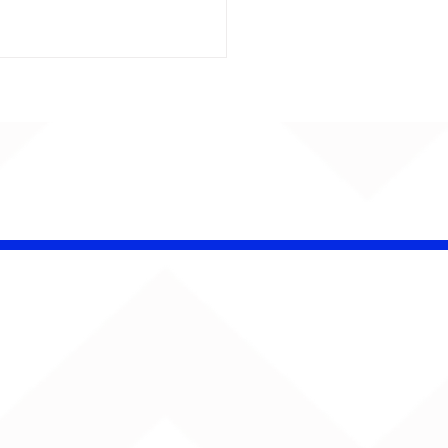
 Band OTHOÁ estreia
etáculo "Barroco
ical" na Casa Natura
ical com homenagem
lberto Gil