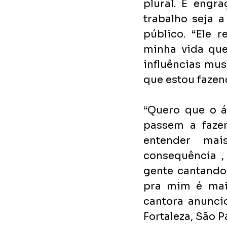
plural. É engra
trabalho seja 
público. “Ele 
minha vida que
influências mus
que estou fazen
“Quero que o á
passem a faze
entender mai
consequência ,
gente cantando
pra mim é maio
cantora anuncio
Fortaleza, São P