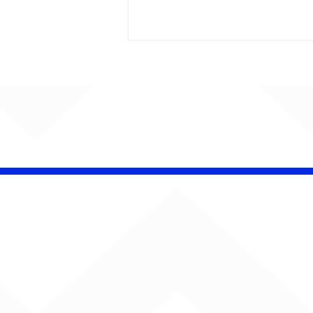
CHAMELEO acerta as
contas com o passado
em “Versão dos Fatos”