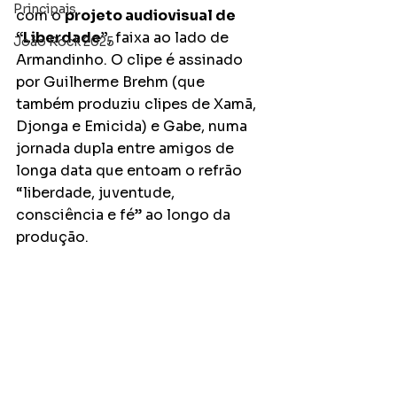
Principais
com o 
projeto audiovisual de 
“Liberdade”
, faixa ao lado de 
João Rock 2025
Armandinho. O clipe é assinado 
por Guilherme Brehm (que 
também produziu clipes de Xamã, 
Djonga e Emicida) e Gabe, numa 
jornada dupla entre amigos de 
longa data que entoam o refrão 
“liberdade, juventude, 
consciência e fé” ao longo da 
produção. 