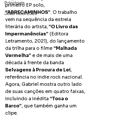
Principais
primeiro EP solo,
“ABRECAMINHOS”
. O trabalho 
João Rock 2025
vem na sequência da estreia 
literária do artista,
 “O Livro das 
Impermanências”
 (Editora 
Letramento, 2021), do lançamento 
da trilha para o filme 
“Malhada 
Vermelha”
 e de mais de uma 
década à frente da banda 
Selvagens à Procura de Lei
, 
referência no indie rock nacional. 
Agora, Gabriel mostra outro lado 
de suas canções em quatro faixas, 
incluindo a inédita 
“Toca o 
Barco”
, que também ganha um 
clipe.