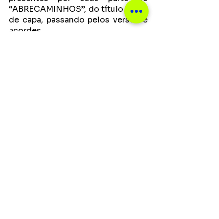
“ABRECAMINHOS”, do título à arte 
de capa, passando pelos versos e 
acordes.
“Até pouco tempo não tinha 
certeza de que nome batizar este 
trabalho. Já chamei de ‘Mar Sem 
Fim", de ‘Velhos Caminhos, Novas 
Portas’, mas por algum motivo não 
batia. Me voltei então pro pessoal. 
Uma frase que durante todo esse 
período de Covid-19 eu dizia pra 
mim mesmo, como um talismã, era 
algo do tipo ‘vamo nessa, abre 
caminhos’. Daí surgiu o título 
deste primeiro lançamento, 
digitado quase como um grito de 
guerra: ‘ABRECAMINHOS’”
, 
completa Gabriel Aragão.