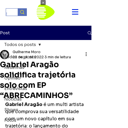
×
Post
Todos os posts
Guilherme Moro
Todos os posts
22 de jul. de 2022
3 min de leitura
Gabriel Aragão
Resenhas
solidifica trajetória
Opinião
solo com EP
Entrevistas
“ABRECAMINHOS”
Notícias
Gabriel Aragão
 é um multi artista 
Shows
que comprova sua versatilidade 
com um novo capítulo em sua 
Fotos
trajetória: o lançamento do 