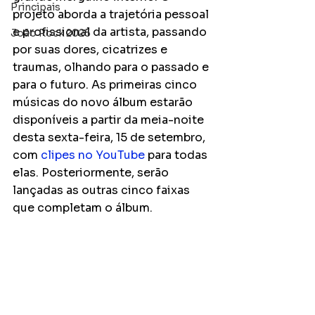
Principais
projeto aborda a trajetória pessoal 
e profissional da artista, passando 
João Rock 2025
por suas dores, cicatrizes e 
traumas, olhando para o passado e 
para o futuro. As primeiras cinco 
músicas do novo álbum estarão 
disponíveis a partir da meia-noite 
desta sexta-feira, 15 de setembro, 
com 
clipes no YouTube
 para todas 
elas. Posteriormente, serão 
lançadas as outras cinco faixas 
que completam o álbum.