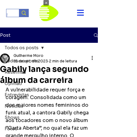
×
Post
Todos os posts
Guilherme Moro
Todos os posts
15 de set. de 2023
2 min de leitura
Gabily lança segundo
Resenhas
álbum da carreira
Opinião
A vulnerabilidade requer força e 
Entrevistas
coragem. Consolidada como um 
dos maiores nomes femininos do 
Notícias
funk atual, a cantora Gabily chega 
Shows
aos tocadores com o novo álbum 
‘’Carta Aberta’’, no qual ela faz um 
Fotos
grande mergulho interno. O 