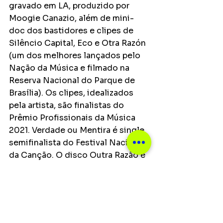
gravado em LA, produzido por 
Moogie Canazio, além de mini-
doc dos bastidores e clipes de 
Silêncio Capital, Eco e Otra Razón 
(um dos melhores lançados pelo 
Nação da Música e filmado na 
Reserva Nacional do Parque de 
Brasília). Os clipes, idealizados 
pela artista, são finalistas do 
Prêmio Profissionais da Música 
2021. Verdade ou Mentira é single 
semifinalista do Festival Nacional 
da Canção. O disco Outra Razão é 
considerado entre os 12 melhores 
em 2020 pelo crítico musical 
Antônio Carlos Miguel. Em 2021, 
Gabi lança o videoclipe de Good 
Times, com imagens captadas 