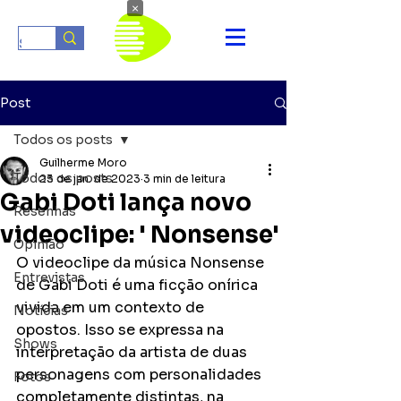
×
Post
Todos os posts
Guilherme Moro
Todos os posts
23 de jan. de 2023
3 min de leitura
Gabi Doti lança novo
Resenhas
videoclipe: ' Nonsense'
Opinião
O videoclipe da música Nonsense 
Entrevistas
de Gabi Doti é uma ficção onírica 
vivida em um contexto de 
Notícias
opostos. Isso se expressa na 
Shows
interpretação da artista de duas 
personagens com personalidades 
Fotos
completamente distintas, na 