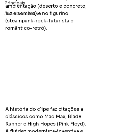
Principais
ambientação (deserto e concreto, 
luz e sombra) e no figurino 
João Rock 2025
(steampunk-rock-futurista e 
romântico-retrô).
A história do clipe faz citações a 
clássicos como Mad Max, Blade 
Runner e High Hopes (Pink Floyd).  
A fluidez modernista-inventiva e 