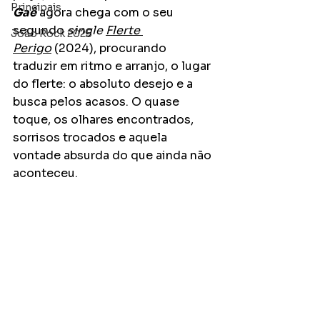
Principais
Gaê
 agora chega com o seu 
segundo 
single 
Flerte 
João Rock 2025
Perigo
 (2024), procurando 
traduzir em ritmo e arranjo, o lugar 
do flerte: o absoluto desejo e a 
busca pelos acasos. O quase 
toque, os olhares encontrados, 
sorrisos trocados e aquela 
vontade absurda do que ainda não 
aconteceu.