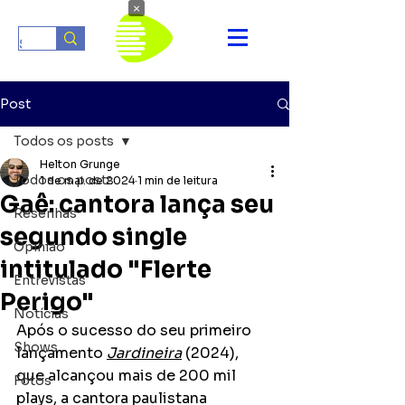
×
Post
Todos os posts
Helton Grunge
Todos os posts
1 de mai. de 2024
1 min de leitura
Gaê: cantora lança seu
Resenhas
segundo single
Opinião
intitulado "Flerte
Entrevistas
Perigo"
Notícias
Após o sucesso do seu primeiro 
Shows
lançamento 
Jardineira
 (2024), 
que alcançou mais de 200 mil 
Fotos
plays, a cantora paulistana 