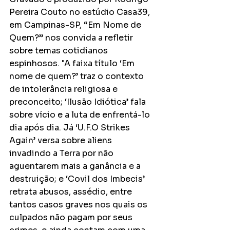
Pereira Couto no estúdio Casa39, 
em Campinas-SP, “Em Nome de 
Quem?” nos convida a refletir 
sobre temas cotidianos 
espinhosos. "A faixa título ‘Em 
nome de quem?’ traz o contexto 
de intolerância religiosa e 
preconceito; ‘Ilusão Idiótica’ fala 
sobre vício e a luta de enfrentá-lo 
dia após dia. Já ‘U.F.O Strikes 
Again’ versa sobre aliens 
invadindo a Terra por não 
aguentarem mais a ganância e a 
destruição; e ‘Covil dos Imbecis’ 
retrata abusos, assédio, entre 
tantos casos graves nos quais os 
culpados não pagam por seus 