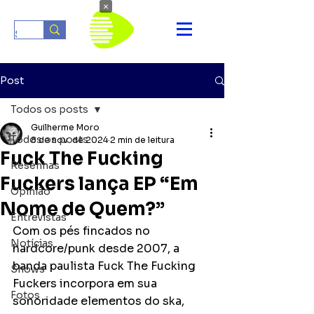
×
Post
Todos os posts
Guilherme Moro
Todos os posts
8 de nov. de 2024
2 min de leitura
Fuck The Fucking
Resenhas
Fuckers lança EP “Em
Opinião
Nome de Quem?”
Entrevistas
Com os pés fincados no 
Notícias
hardcore/punk desde 2007, a 
banda paulista Fuck The Fucking 
Shows
Fuckers incorpora em sua 
Fotos
sonoridade elementos do ska, 