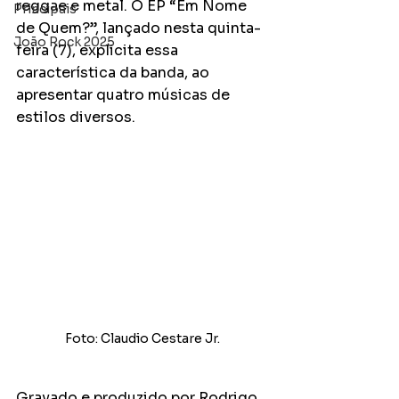
reggae e metal. O EP “Em Nome 
Principais
de Quem?”, lançado nesta quinta-
João Rock 2025
feira (7), explicita essa 
característica da banda, ao 
apresentar quatro músicas de 
estilos diversos.
Foto: Claudio Cestare Jr.
Gravado e produzido por Rodrigo 