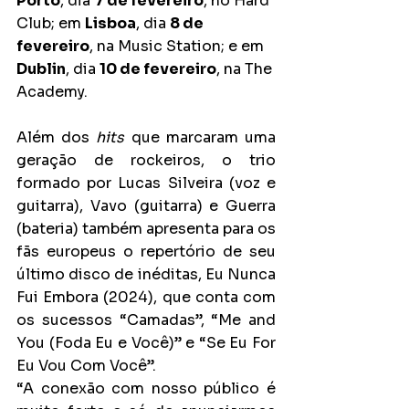
Porto
, dia 
7 de fevereiro
, no Hard 
Club; em 
Lisboa
, dia 
8 de 
fevereiro
, na Music Station; e em 
Dublin
, dia 
10 de fevereiro
, na The 
Academy.
Além dos 
hits
 que marcaram uma 
geração de rockeiros, o trio 
formado por Lucas Silveira (voz e 
guitarra), Vavo (guitarra) e Guerra 
(bateria) também apresenta para os 
fãs europeus o repertório de seu 
último disco de inéditas, Eu Nunca 
Fui Embora (2024), que conta com 
os sucessos “Camadas”, “Me and 
You (Foda Eu e Você)” e “Se Eu For 
Eu Vou Com Você”.
“A conexão com nosso público é 