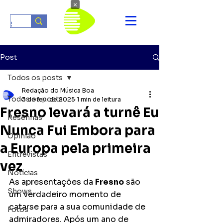
×
Post
Todos os posts
Redação do Música Boa
Todos os posts
3 de fev. de 2025
1 min de leitura
Fresno levará a turnê Eu
Resenhas
Nunca Fui Embora para
Opinião
a Europa pela primeira
Entrevistas
vez
Notícias
As apresentações da 
Fresno
 são 
Shows
um verdadeiro momento de 
catarse para a sua comunidade de 
Fotos
admiradores. Após um ano de 