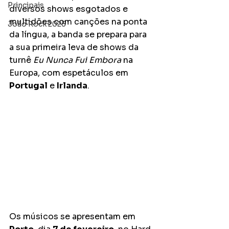
Principais
diversos shows esgotados e 
multidões com canções na ponta 
João Rock 2025
da língua, a banda se prepara para 
a sua primeira leva de shows da 
turnê 
Eu Nunca Fui Embora
 na 
Europa, com espetáculos em 
Portugal
 e 
Irlanda
. 
Os músicos se apresentam em 