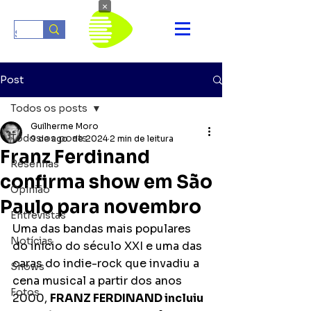
×
Post
Todos os posts
Guilherme Moro
Todos os posts
9 de ago. de 2024
2 min de leitura
Franz Ferdinand
Resenhas
confirma show em São
Opinião
Paulo para novembro
Entrevistas
Uma das bandas mais populares 
Notícias
do início do século XXI e uma das 
caras do indie-rock que invadiu a 
Shows
cena musical a partir dos anos 
Fotos
2000, 
FRANZ FERDINAND incluiu 