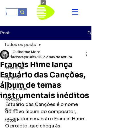
×
Post
Todos os posts
Guilherme Moro
Todos os posts
11 de nov. de 2022
2 min de leitura
Francis Hime lança
Resenhas
Estuário das Canções,
Opinião
álbum de temas
Entrevistas
instrumentais inéditos
Notícias
Estuário das Canções é o nome 
Shows
do novo álbum do compositor, 
arranjador e maestro Francis Hime. 
Fotos
O projeto, que chega às 