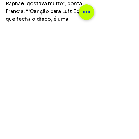
Raphael gostava muito”, conta 
Francis. “’Canção para Luiz Eça’, 
que fecha o disco, é uma 
homenagem a um dos maiores 
pianistas e arranjadores da música 
brasileira. O meu grande mestre.  
‘Para Olivia’ é uma canção que, 
assim como todas que compus, é 
dedicada à minha amada, minha 
parceira de vida e de música”, 
finaliza.
Ver tudo
Posts recentes