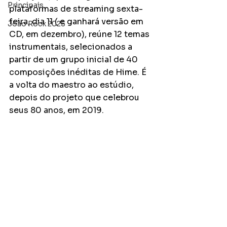
Principais
plataformas de streaming sexta-
feira, dia 11 ( e ganhará versão em 
João Rock 2025
CD, em dezembro), reúne 12 temas 
instrumentais, selecionados a 
partir de um grupo inicial de 40 
composições inéditas de Hime. É 
a volta do maestro ao estúdio, 
depois do projeto que celebrou 
seus 80 anos, em 2019.