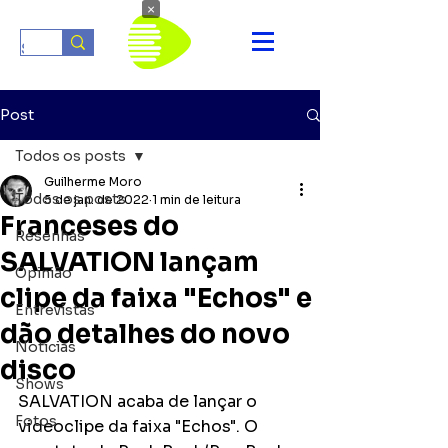
×
Post
Todos os posts
Guilherme Moro
Todos os posts
5 de jan. de 2022
1 min de leitura
Franceses do
Resenhas
SALVATION lançam
Opinião
clipe da faixa "Echos" e
Entrevistas
dão detalhes do novo
Notícias
disco
Shows
SALVATION acaba de lançar o 
Fotos
videoclipe da faixa "Echos". O 