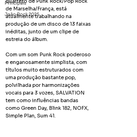
quarteto de Punk Rock/Pop Rock 
Principais
de Marselha/França, está 
João Rock 2025
atualmente trabalhando na 
produção de um disco de 13 faixas 
inéditas, junto de um clipe de 
estreia do álbum. 
Com um som Punk Rock poderoso 
e enganosamente simplista, com 
títulos muito estruturados com 
uma produção bastante pop, 
polvilhada por harmonizações 
vocais para 3 vozes, SALVATION 
tem como influências bandas 
como Green Day, Blink 182, NOFX, 
Simple Plan, Sum 41.