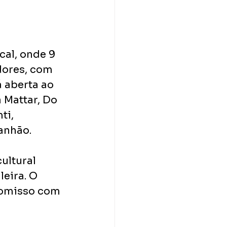
cal, onde 9 
dores, com 
á aberta ao 
 Mattar, Do 
ti, 
anhão.
ultural 
eira. O 
romisso com 