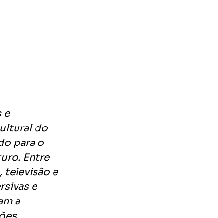
 e 
ultural do 
do para o 
uro. Entre 
televisão e 
sivas e 
am a 
ções 