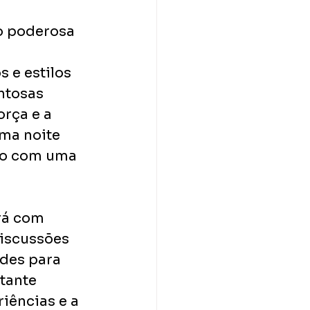
o poderosa 
 e estilos 
ntosas 
orça e a 
ma noite 
to com uma 
rá com 
iscussões 
des para 
tante 
iências e a 