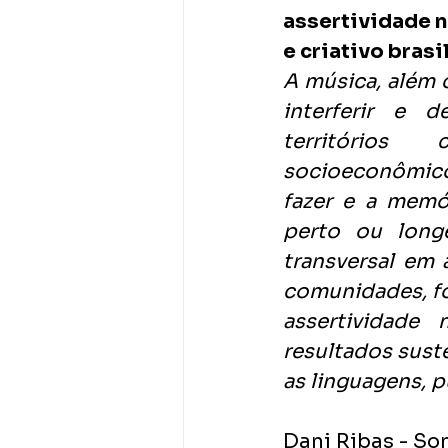
assertividade n
e criativo brasil
A música, além 
interferir e d
territórios 
socioeconômico e
fazer e a memór
perto ou longe
transversal em 
comunidades, fo
assertividade 
resultados suste
as linguagens, 
Dani Ribas - Son