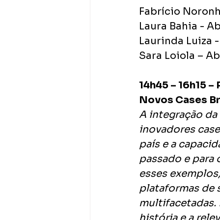
Fabrício Noronh
Laura Bahia - 
Laurinda Luiza 
Sara Loiola – Abr
14h45 – 16h15 – 
Novos Cases Bra
A integração da
inovadores cases
país e a capacid
passado e para 
esses exemplos,
plataformas de 
multifacetadas.
história e a rele