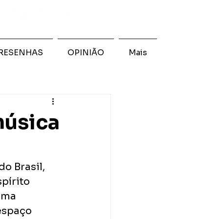
RESENHAS
OPINIÃO
Mais
música
o Brasil, 
pírito 
uma 
espaço 