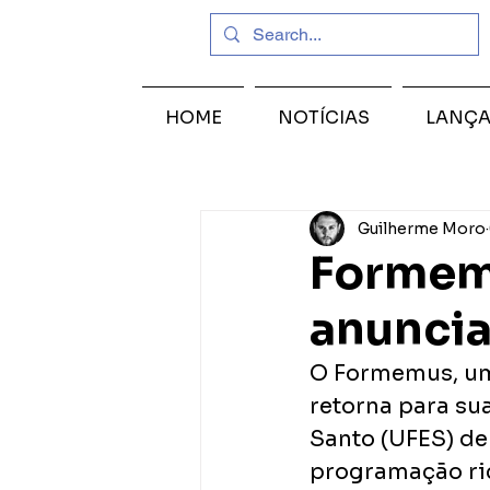
HOME
NOTÍCIAS
LANÇ
Guilherme Moro
Formem
anunci
O Formemus, um 
retorna para sua
Santo (UFES) de
programação ric