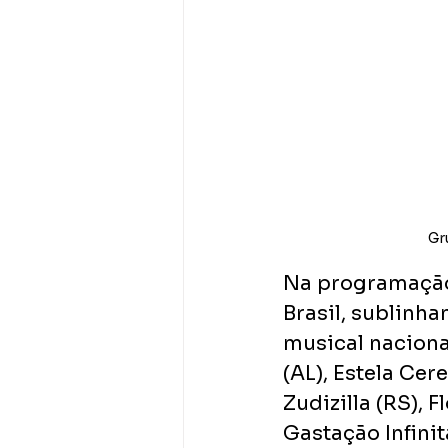
Gr
Na programação,
Brasil, sublinha
musical naciona
(AL), Estela Cer
Zudizilla (RS), F
Gastação Infinit