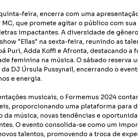
quinta-feira, encerra com uma apresentaçã
 MC, que promete agitar o público com sua 
etras impactantes. A diversidade de gêneros
how "Ellas" na sexta-feira, reunindo as tale
loá Puri, Adda Koffi e Afronta, destacando a f
ade feminina na música. O sábado reserva u
 da DJ Úrsula Pussynail, encerrando o even
mos e energia.
entações musicais, o Formemus 2024 conta
neis, proporcionando uma plataforma para d
 da música, novas tendências e oportunida
ntes. O evento consolida-se como um impor
ovos talentos, promovendo a troca de exper