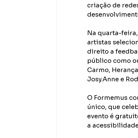
criação de rede
desenvolvimento 
Na quarta-feira,
artistas seleci
direito a feedba
público como ou
Carmo, Herança 
Josy.Anne e Rod
O Formemus conv
único, que celeb
evento é gratui
a acessibilidad