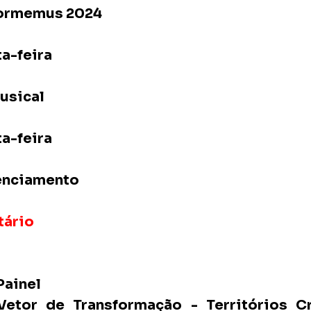
ormemus 2024
a-feira 
Musical
ta-feira
denciamento
tário
Painel 
tor de Transformação - Territórios Cri