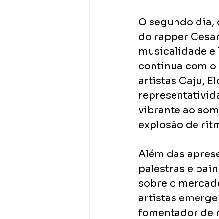
O segundo dia, 
do rapper Cesar
musicalidade e l
continua com o s
artistas Caju, E
representativid
vibrante ao som
explosão de rit
Além das apres
palestras e pai
sobre o mercado
artistas emerge
fomentador de n