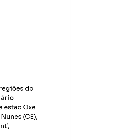
regiões do 
ário 
e estão Oxe 
 Nunes (CE), 
t’, 