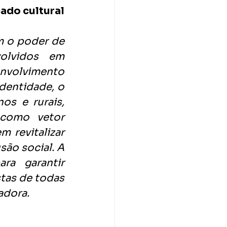
do cultural 
m o poder de 
olvidos em 
olvimento 
dentidade, o 
s e rurais, 
como vetor 
 revitalizar 
ão social. A 
a garantir 
tas de todas 
adora. 