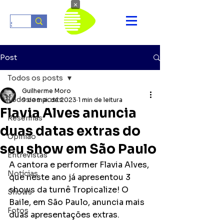
×
Post
Todos os posts
Guilherme Moro
Todos os posts
9 de mai. de 2023
1 min de leitura
Flavia Alves anuncia
Resenhas
duas datas extras do
Opinião
seu show em São Paulo
Entrevistas
A cantora e performer Flavia Alves, 
Notícias
que neste ano já apresentou 3 
shows da turnê Tropicalize! O 
Shows
Baile, em São Paulo, anuncia mais 
Fotos
duas apresentações extras.  