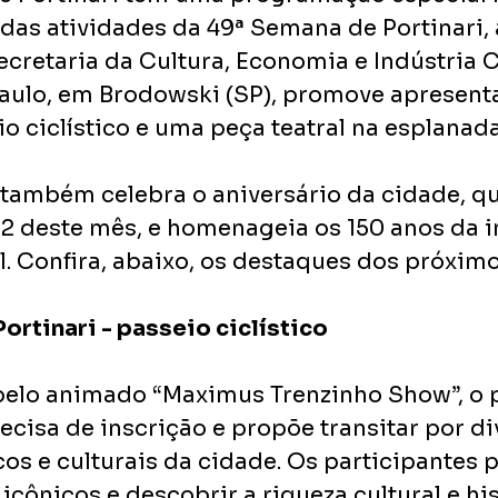
das atividades da 49ª Semana de Portinari, 
ecretaria da Cultura, Economia e Indústria C
aulo, em Brodowski (SP), promove apresent
o ciclístico e uma peça teatral na esplanada
ambém celebra o aniversário da cidade, q
 22 deste mês, e homenageia os 150 anos da 
il. Confira, abaixo, os destaques dos próximo
ortinari - passeio ciclístico
lo animado “Maximus Trenzinho Show”, o p
recisa de inscrição e propõe transitar por di
icos e culturais da cidade. Os participantes 
icônicos e descobrir a riqueza cultural e his