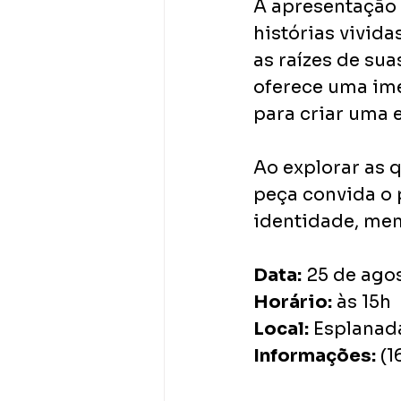
A apresentação t
histórias vivida
as raízes de sua
oferece uma ime
para criar uma e
Ao explorar as 
peça convida o 
identidade, mem
Data:
 25 de ago
Horário:
 às 15h
Local:
 Esplanad
Informações:
 (