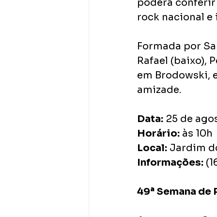
poderá conferir
rock nacional e 
Formada por Sand
Rafael (baixo), 
em Brodowski, e
amizade.
Data:
 25 de ago
Horário:
 às 10h
Local:
 Jardim d
Informações:
 (
49ª Semana de P