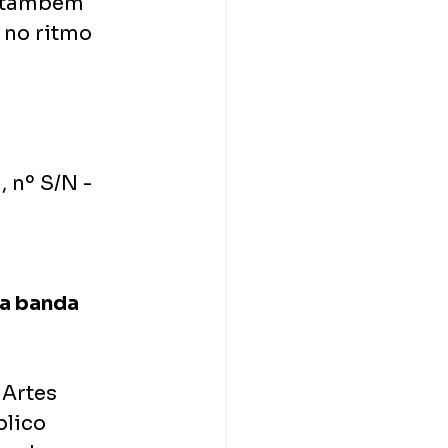
o também 
 no ritmo 
 nº S/N - 
a banda 
Artes 
blico 