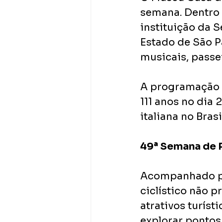
semana. Dentro 
instituição da S
Estado de São P
musicais, passei
A programação t
111 anos no dia
italiana no Bras
49ª Semana de P
Acompanhado pe
ciclístico não p
atrativos turíst
explorar pontos 