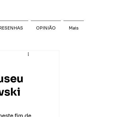
RESENHAS
OPINIÃO
Mais
useu
wski
este fim de 