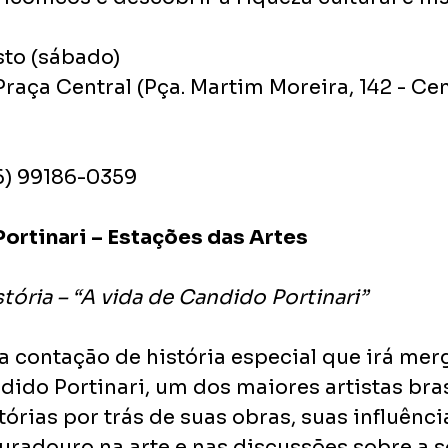
sto (sábado)
Praça Central (Pça. Martim Moreira, 142 - Cen
16) 99186-0359
ortinari – Estações das Artes
ória – “A vida de Candido Portinari”
a contação de história especial que irá mer
ido Portinari, um dos maiores artistas brasi
órias por trás de suas obras, suas influência
uradouro na arte e nas discussões sobre a 