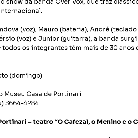
 o show da banda Over Vox, que traz clássic
internacional.
ova (voz), Mauro (bateria), André (teclado e
Pérsio (voz) e Junior (guitarra), a banda surg
 todos os integrantes têm mais de 30 anos d
sto (domingo)
o Museu Casa de Portinari
16) 3664-4284
ortinari – teatro “O Cafezal, o Menino e o 