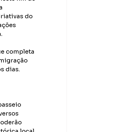
a 
riativas do 
ações 
.
ue completa 
imigração 
s dias.
asseio 
versos 
poderão 
tórica local.