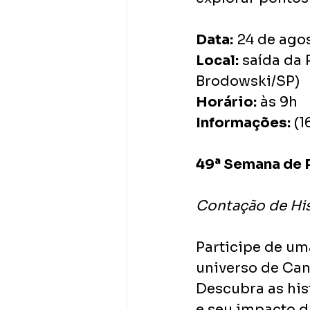
Data:
 24 de ago
Local:
 saída da 
Brodowski/SP)
Horário:
 às 9h
Informações:
 (
49ª Semana de P
Contação de Hist
Participe de um
universo de Cand
Descubra as hist
e seu impacto d