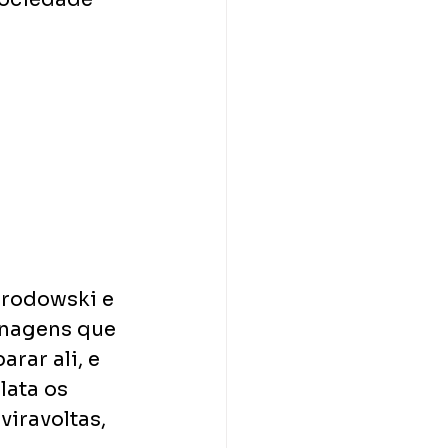
rodowski e 
onagens que 
ar ali, e 
lata os 
iravoltas, 