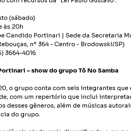
do com recursos da “Lei Paulo Gustavo”.
sto (sábado)
 e às 20h
be Candido Portinari | Sede da Secretaria Mu
 Rebouças, nº 364 - Centro - Brodowski/SP)
16) 3664-4016
Portinari – show do grupo Tô No Samba
, o grupo conta com seis integrantes que 
e, com um repertório que inclui interpreta
s desses gêneros, além de músicas autorai
ncia do grupo.