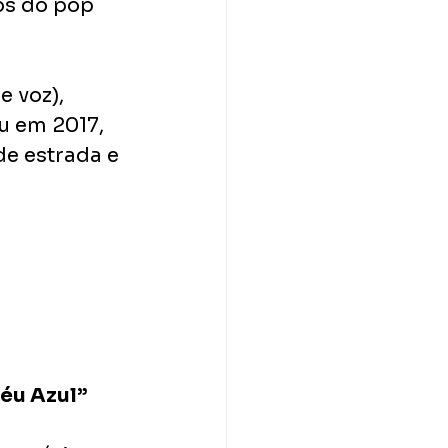
os do pop 
 voz), 
iu em 2017, 
e estrada e 
Céu Azul”