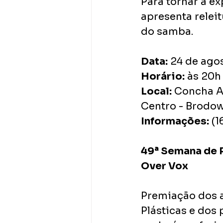
Para tornar a e
apresenta releit
do samba.
Data:
 24 de ago
Horário:
 às 20h
Local:
 Concha Ac
Centro - Brodow
Informações:
 (
49ª Semana de P
Over Vox
Premiação dos a
Plásticas e dos 