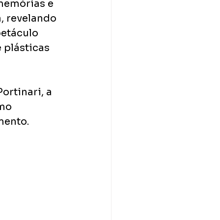
 memórias e 
, revelando 
petáculo 
plásticas 
rtinari, a 
mo 
mento.