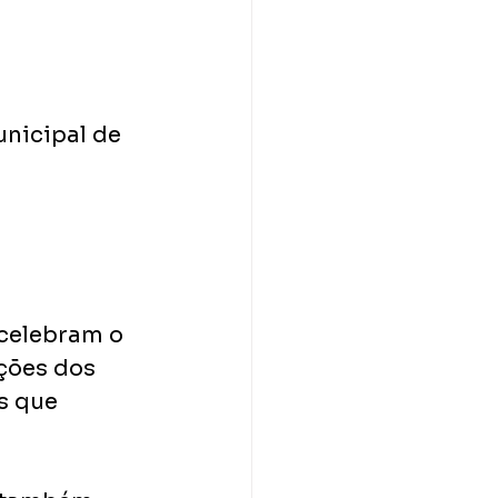
nicipal de 
celebram o 
ções dos 
s que 