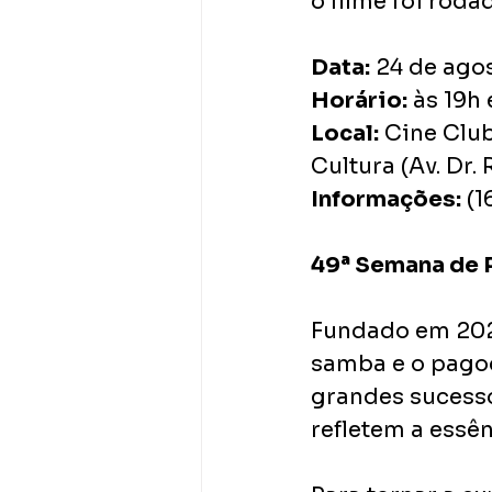
o filme foi roda
Data:
 24 de ago
Horário:
 às 19h
Local:
 Cine Clu
Cultura (Av. Dr.
Informações:
 (
49ª Semana de 
Fundado em 2020
samba e o pagod
grandes sucesso
refletem a essê