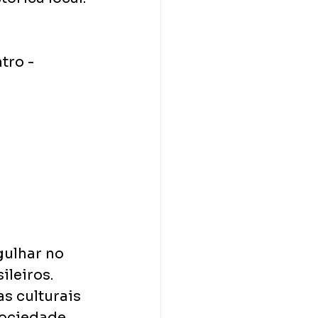
tro - 
gulhar no 
leiros. 
s culturais 
sociedade 