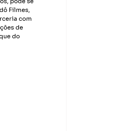
os, pode se 
dô Filmes, 
rceria com 
ções de 
rque do 