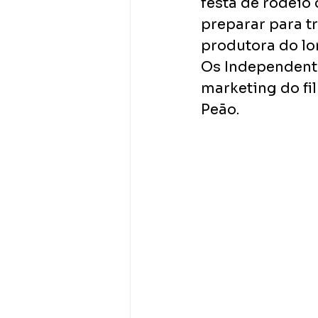
festa de rodeio 
preparar para tr
produtora do lo
Os Independente
marketing do fi
Peão. 