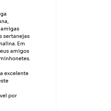
nga 
na, 
s amigas 
 sertanejas 
nalina. Em 
seus amigos 
aminhonetes.
a excelente 
ste 
 
vel por 