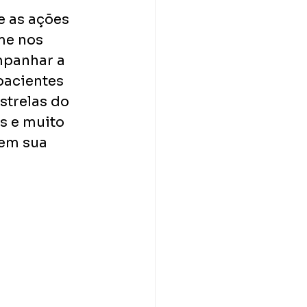
e as ações 
me nos 
mpanhar a 
pacientes 
strelas do 
s e muito 
 em sua 