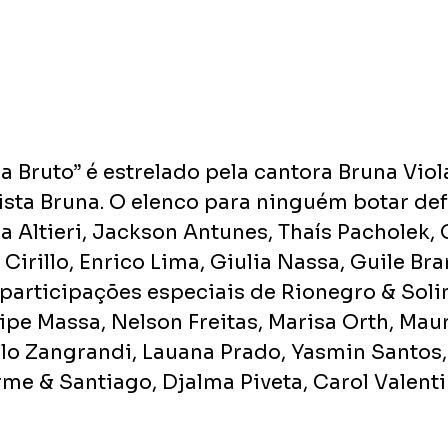
 Bruto” é estrelado pela cantora Bruna Viol
ista Bruna. O elenco para ninguém botar def
a Altieri, Jackson Antunes, Thaís Pacholek, 
Cirillo, Enrico Lima, Giulia Nassa, Guile Bra
articipações especiais de Rionegro & Soli
ipe Massa, Nelson Freitas, Marisa Orth, Maur
elo Zangrandi, Lauana Prado, Yasmin Santos,
rme & Santiago, Djalma Piveta, Carol Valenti