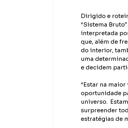
Dirigido e rotei
“Sistema Bruto
interpretada por
que, além de fr
do interior, ta
uma determinad
e decidem parti
“Estar na maior 
oportunidade pa
universo.  Esta
surpreender todo
estratégias de m