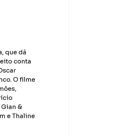
a, que dá 
eito conta 
Oscar 
nco. O filme 
mões, 
ício 
 Gian & 
m e Thaline 