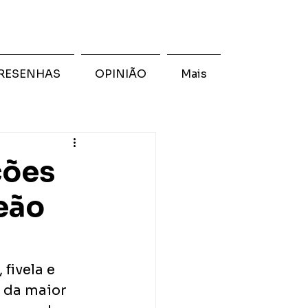
RESENHAS
OPINIÃO
Mais
ções
eão
fivela e 
 da maior 