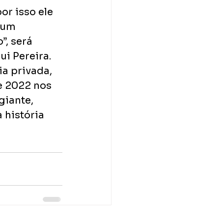
or isso ele 
 um 
, será 
ui Pereira.
a privada, 
e 2022 nos 
giante, 
história 