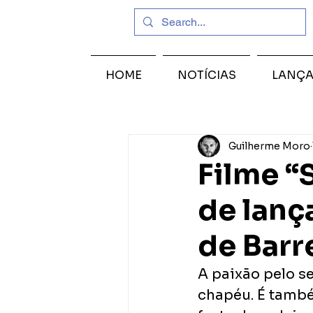
HOME
NOTÍCIAS
LANÇ
Guilherme Moro
Filme “
de lanç
de Barr
A paixão pelo se
chapéu. É també