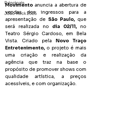
Principais
Movimento 
anuncia a abertura de 
vendas dos ingressos para a 
João Rock 2025
apresentação de
 São Paulo, 
que 
será realizada no
 dia 02/11, 
no 
Teatro Sérgio Cardoso, em Bela 
Vista. Criado pela 
Novo Traço 
Entretenimento, 
o projeto é mais 
uma criação e realização da 
agência que traz na base o 
propósito de promover shows com 
qualidade artística, a preços 
acessíveis, e com organização.