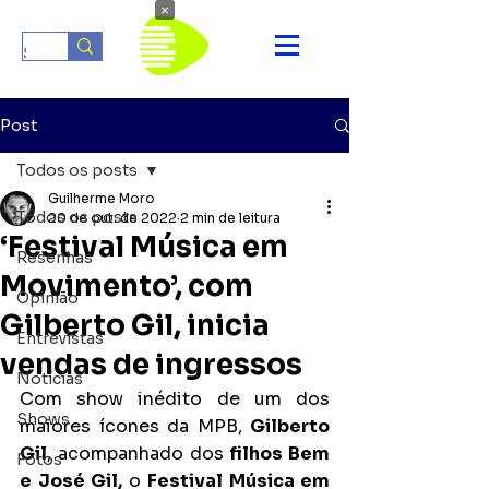
×
Post
Todos os posts
Guilherme Moro
Todos os posts
20 de out. de 2022
2 min de leitura
‘Festival Música em
Resenhas
Movimento’, com
Opinião
Gilberto Gil, inicia
Entrevistas
vendas de ingressos
Notícias
Com show inédito de um dos 
Shows
maiores ícones da MPB, 
Gilberto 
Gil
, acompanhado dos 
filhos Bem 
Fotos
e José Gil, 
o 
Festival Música em 