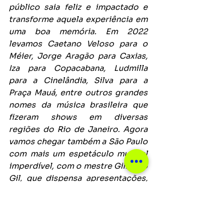
público saia feliz e impactado e 
transforme aquela experiência em 
uma boa memória. Em 2022 
levamos Caetano Veloso para o 
Méier, Jorge Aragão para Caxias, 
Iza para Copacabana, Ludmilla 
para a Cinelândia, Silva para a 
Praça Mauá, entre outros grandes 
nomes da música brasileira que 
fizeram shows em diversas 
regiões do Rio de Janeiro. Agora 
vamos chegar também a São Paulo 
com mais um espetáculo musical 
imperdível, com o mestre Gilberto 
Gil, que dispensa apresentações, 
para estrear mais esse projeto que 
foi criado com tanto carinho e 
cuidado”, 
conta Rafaello 