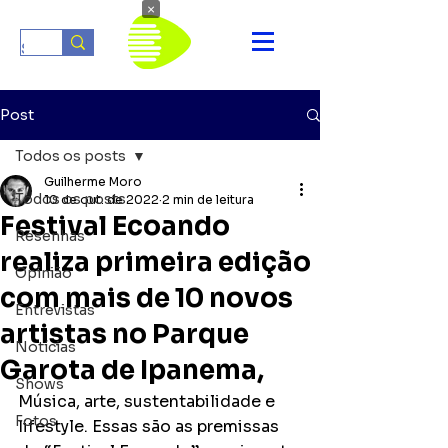
×
Post
Todos os posts
Guilherme Moro
Todos os posts
10 de out. de 2022
2 min de leitura
Festival Ecoando
Resenhas
realiza primeira edição
Opinião
com mais de 10 novos
Entrevistas
artistas no Parque
Notícias
Garota de Ipanema,
Shows
Música, arte, sustentabilidade e 
Fotos
lifestyle. Essas são as premissas 