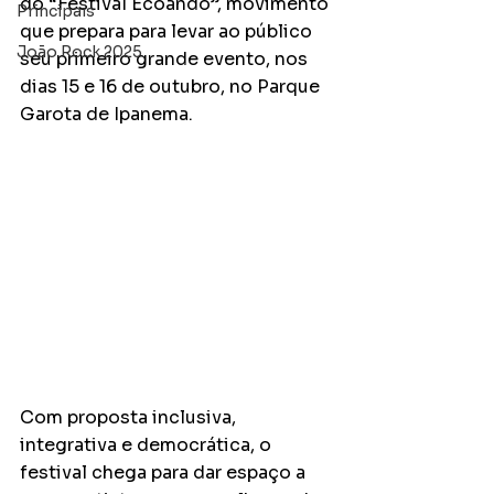
do “Festival Ecoando”, movimento 
Principais
que prepara para levar ao público 
João Rock 2025
seu primeiro grande evento, nos 
dias 15 e 16 de outubro, no Parque 
Garota de Ipanema. 
Com proposta inclusiva, 
integrativa e democrática, o 
festival chega para dar espaço a 