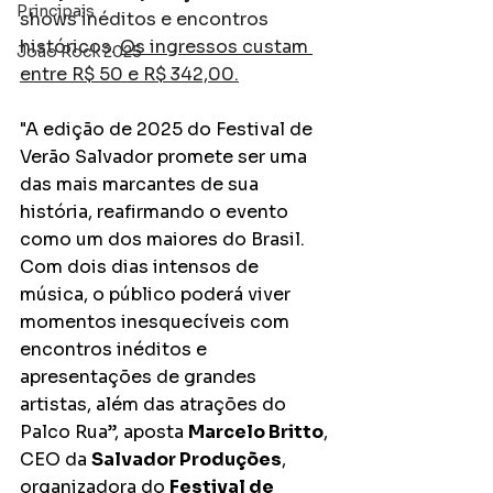
Principais
shows inéditos e encontros 
históricos. 
Os ingressos custam 
João Rock 2025
entre R$ 50 e R$
342,00.
"A edição de 2025 do Festival de 
Verão Salvador promete ser uma 
das mais marcantes de sua 
história, reafirmando o evento 
como um dos maiores do Brasil. 
Com dois dias intensos de 
música, o público poderá viver 
momentos inesquecíveis com 
encontros inéditos e 
apresentações de grandes 
artistas, além das atrações do 
Palco Rua”, aposta 
Marcelo Britto
, 
CEO da 
Salvador Produções
, 
organizadora do 
Festival de 