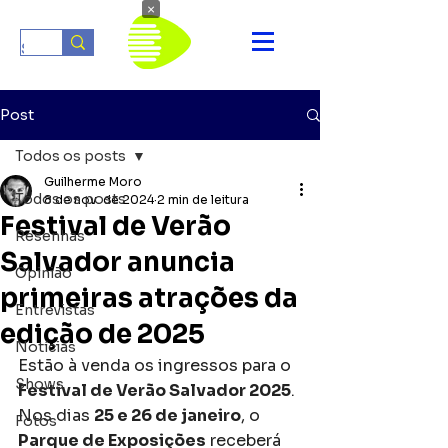
×
Post
Todos os posts
Guilherme Moro
Todos os posts
8 de nov. de 2024
2 min de leitura
Festival de Verão
Resenhas
Salvador anuncia
Opinião
primeiras atrações da
Entrevistas
edição de 2025
Notícias
Estão à venda os ingressos para o 
Shows
Festival de Verão Salvador 2025
. 
Nos dias 
25 e 26 de janeiro
, o 
Fotos
Parque de Exposições
 receberá 