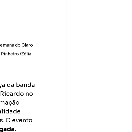
semana do Claro 
Pinheiro /Zélia 
ça da banda 
 Ricardo no 
amação 
alidade 
s. O evento 
egada.