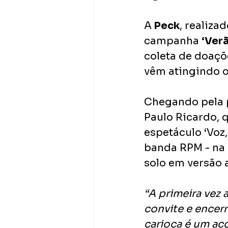
A
 Peck
, realiza
campanha 
‘Ver
coleta de doaçõ
vêm atingindo o
Chegando pela p
Paulo Ricardo, 
espetáculo ‘Voz,
banda RPM - na q
solo em versão a
“A primeira vez
convite e encer
carioca é um ac