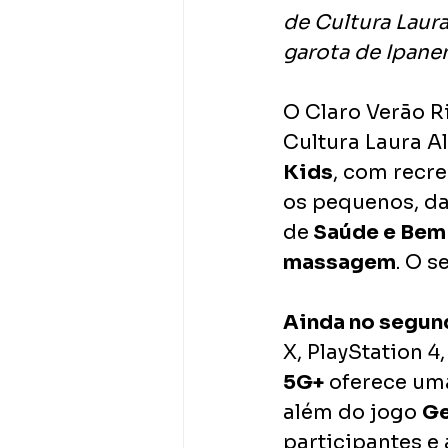
de Cultura Laura
garota de Ipane
O Claro Verão R
Cultura Laura Al
Kids
, com recre
os pequenos, das
de
 Saúde e Bem
massagem
. O 
Ainda no segund
X, PlayStation 4
5G+
 oferece uma
além do jogo 
Ge
participantes e 