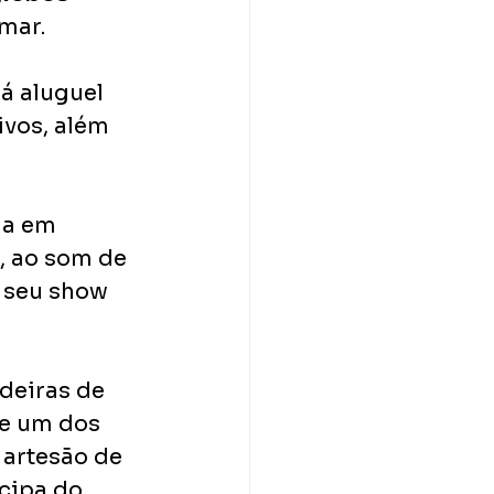
mar. 
rá aluguel 
ivos, além 
ga em 
, ao som de 
 seu show 
deiras de 
de um dos 
artesão de 
cipa do 