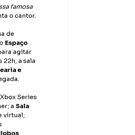
ossa famosa 
ta o cantor. 
sa de 
o 
Espaço 
para agitar 
s 22h, a
sala 
aria e 
egada. 
 Xbox Series 
er; a 
Sala 
virtual; 
s 
lobos 