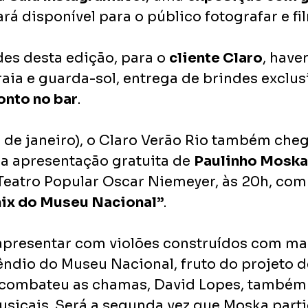
ará disponível para o público fotografar e fil
es desta edição, para o 
cliente Claro
, have
aia e guarda-sol, entrega de brindes exclus
onto
no bar
. 
7 de janeiro), o Claro Verão Rio também che
 apresentação gratuita de 
Paulinho Moska
o Teatro Popular Oscar Niemeyer, às 20h, com
nix do Museu Nacional”
.
e apresentar com violões construídos com ma
êndio do Museu Nacional, fruto do projeto 
combateu as chamas, David Lopes, também 
sicais. Será a segunda vez que Moska parti