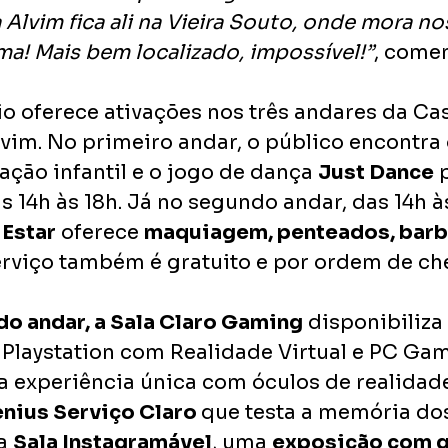
 Alvim fica ali na Vieira Souto, onde mora n
ma! Mais bem localizado, impossível!”
, comen
io oferece ativações nos três andares da Ca
vim. No primeiro andar, o público encontra 
ação infantil e o jogo de dança 
Just Dance
 
 14h às 18h. Já no segundo andar, das 14h à
 Estar
 oferece 
maquiagem, penteados, barbe
serviço também é gratuito e por ordem de ch
o andar, a Sala Claro Gaming
 disponibiliza
, Playstation com Realidade Virtual e PC Gam
 experiência única com óculos de realidade 
nius Serviço Claro 
que testa a memória do
a 
Sala Instagramável
, uma 
exposição com g