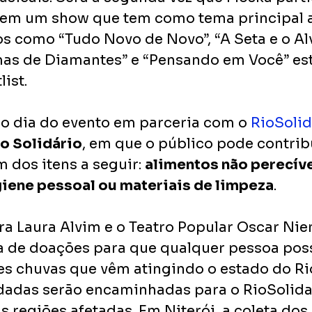
 em um show que tem como tema principal 
s como “Tudo Novo de Novo”, “A Seta e o Alv
mas de Diamantes” e “Pensando em Você” es
list.
o dia do evento em parceria com o 
RioSolid
o Solidário
, em que o público pode contrib
 dos itens a seguir: 
alimentos não perecíve
iene pessoal ou materiais de limpeza
. 
ra Laura Alvim e o Teatro Popular Oscar Nie
a de doações para que qualquer pessoa poss
tes chuvas que vêm atingindo o estado do Rio
adas serão encaminhadas para o RioSolida
s regiões afetadas. Em Niterói, a coleta dos 