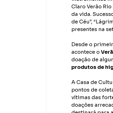
Claro Verão Rio
da vida. Sucesso
de Céu”, “Lágri
presentes na set
Desde o primeir
acontece o 
Verã
doação de algum
produtos de hig
A Casa de Cultu
pontos de colet
vítimas das for
doações arrecad
destinará para a