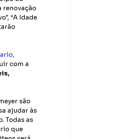
a renovação 
o”, “A Idade 
tarão 
ario
, 
uir com a 
is, 
meyer são 
a ajudar às 
. Todas as 
rio que 
itens será 