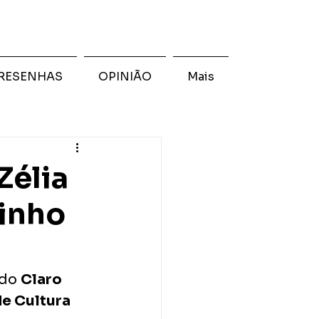
RESENHAS
OPINIÃO
Mais
Zélia
linho
do 
Claro 
e Cultura 