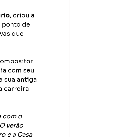
rio
, criou a 
a ponto de 
vas que 
compositor 
eia com seu 
a sua antiga 
a carreira 
o com o 
O verão 
o e a Casa 