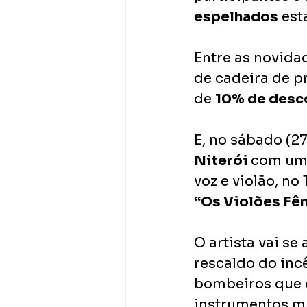
espelhados
 est
Entre as novidad
de cadeira de pr
de 
10% de desc
E, no sábado (2
Niterói 
com uma
voz e violão, n
“Os Violões Fê
O artista vai s
rescaldo do inc
bombeiros que 
instrumentos mu