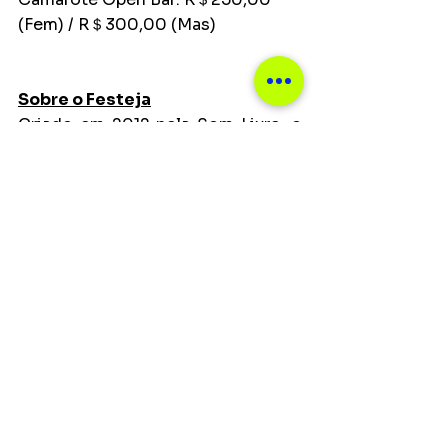
(Fem) / R＄300,00 (Mas)
Sobre o Festeja
Criado em 2012 pela Som Livre, o 
Festeja é um dos maiores festivais 
de música do Brasil e já reuniu 
milhares de pessoas dentro e fora 
do país. Apostando em grandes 
nomes da música brasileira e 
também em artistas que estão 
entre os favoritos do público de 
cada local, o Festeja já passou por 
mais de 35 cidades e soma mais 
de 100 edições, inclusive fora do 
Brasil, em países como Estados 
Unidos, Portugal, Bélgica e 