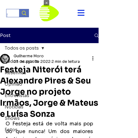
×
Post
Todos os posts
Guilherme Moro
Todos os posts
23 de ago. de 2022
2 min de leitura
Festeja Niterói terá
Resenhas
Alexandre Pires & Seu
Opinião
Jorge no projeto
Entrevistas
Irmãos, Jorge & Mateus
Notícias
e Luísa Sonza
Shows
O Festeja está de volta mais pop 
Fotos
do que nunca! Um dos maiores 