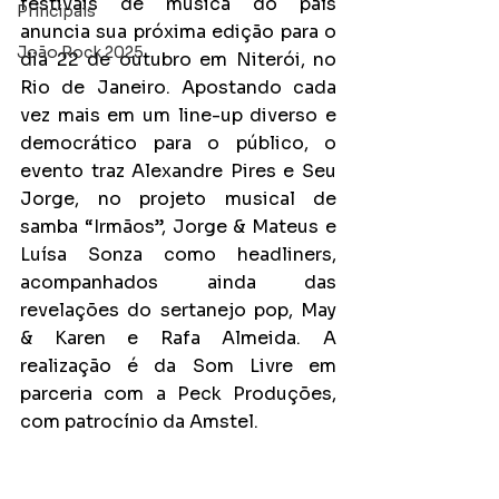
festivais de música do país 
Principais
anuncia sua próxima edição para o 
João Rock 2025
dia 22 de outubro em Niterói, no 
Rio de Janeiro. Apostando cada 
vez mais em um line-up diverso e 
democrático para o público, o 
evento traz Alexandre Pires e Seu 
Jorge, no projeto musical de 
samba “Irmãos”, Jorge & Mateus e 
Luísa Sonza como headliners, 
acompanhados ainda das 
revelações do sertanejo pop, May 
& Karen e Rafa Almeida. A 
realização é da Som Livre em 
parceria com a Peck Produções, 
com patrocínio da Amstel.