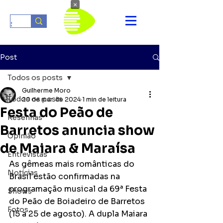
×
Post
Todos os posts
Guilherme Moro
Todos os posts
20 de mar. de 2024
1 min de leitura
Festa do Peão de
Resenhas
Barretos anuncia show
Opinião
de Maiara & Maraísa
Entrevistas
As gêmeas mais românticas do 
Notícias
Brasil estão confirmadas na 
programação musical da 69ª Festa 
Shows
do Peão de Boiadeiro de Barretos 
Fotos
(15 a 25 de agosto). A dupla Maiara 