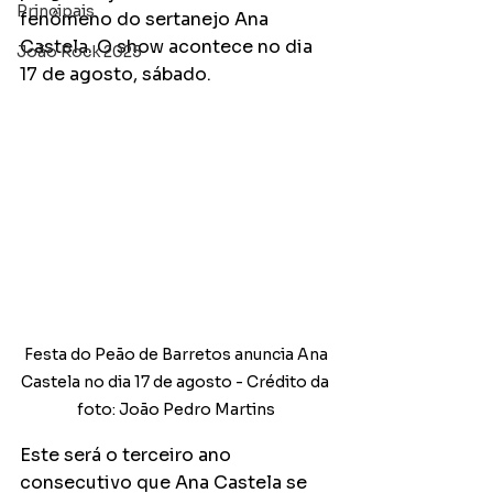
Principais
fenômeno do sertanejo Ana 
Castela. O show acontece no dia 
João Rock 2025
17 de agosto, sábado.
 Festa do Peão de Barretos anuncia Ana 
Castela no dia 17 de agosto - Crédito da 
foto: João Pedro Martins
Este será o terceiro ano 
consecutivo que Ana Castela se 