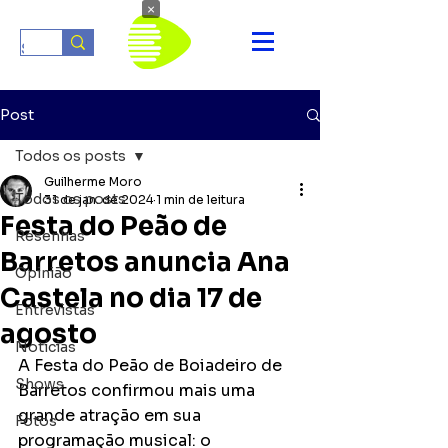
×
Post
Todos os posts
Guilherme Moro
Todos os posts
31 de jan. de 2024
1 min de leitura
Festa do Peão de
Resenhas
Barretos anuncia Ana
Opinião
Castela no dia 17 de
Entrevistas
agosto
Notícias
A Festa do Peão de Boiadeiro de 
Shows
Barretos confirmou mais uma 
grande atração em sua 
Fotos
programação musical: o 