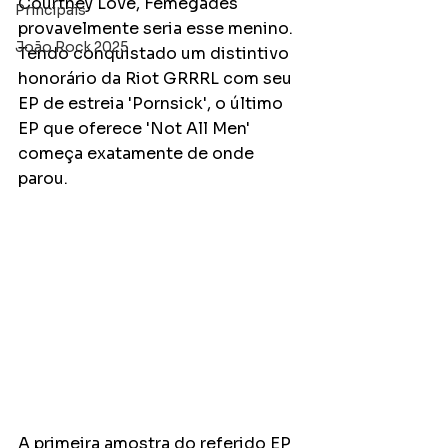
Courtney Love, Femegades 
Principais
provavelmente seria esse menino. 
João Rock 2025
Tendo conquistado um distintivo 
honorário da Riot GRRRL com seu 
EP de estreia 'Pornsick', o último 
EP que oferece 'Not All Men' 
começa exatamente de onde 
parou.
A primeira amostra do referido EP 