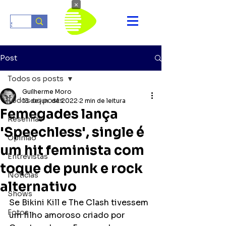
×
Post
Todos os posts
Guilherme Moro
Todos os posts
13 de jun. de 2022
2 min de leitura
Femegades lança
Resenhas
'Speechless', single é
Opinião
um hit feminista com
Entrevistas
toque de punk e rock
Notícias
alternativo
Shows
Se Bikini Kill e The Clash tivessem 
Fotos
um filho amoroso criado por 