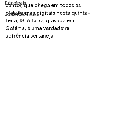
Principais
cantor, que chega em todas as 
plataformas digitais nesta quinta-
João Rock 2025
feira, 18. A faixa, gravada em 
Goiânia, é uma verdadeira 
sofrência sertaneja. 