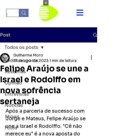
×
Post
Todos os posts
Guilherme Moro
Todos os posts
17 de ago. de 2023
1 min de leitura
Felipe Araújo se une a
Resenhas
Israel e Rodolffo em
Opinião
nova sofrência
Entrevistas
sertaneja
Notícias
Após a parceria de sucesso com 
Shows
Jorge e Mateus, Felipe Araújo se 
une a Israel e Rodolffo. "Cê não 
Fotos
merece eu" é a nova aposta do 