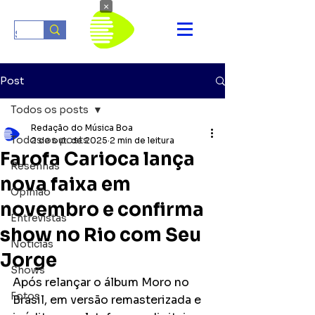
×
Post
Todos os posts
Redação do Música Boa
Todos os posts
2 de out. de 2025
2 min de leitura
Farofa Carioca lança
Resenhas
nova faixa em
Opinião
novembro e confirma
Entrevistas
show no Rio com Seu
Notícias
Jorge
Shows
Após relançar o álbum Moro no 
Fotos
Brasil, em versão remasterizada e 