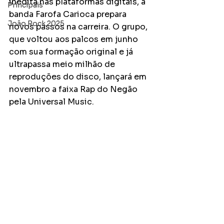
inédita nas plataformas digitais, a 
Principais
banda Farofa Carioca prepara 
João Rock 2025
novos passos na carreira. O grupo, 
que voltou aos palcos em junho 
com sua formação original e já 
ultrapassa meio milhão de 
reproduções do disco, lançará em 
novembro a faixa Rap do Negão 
pela Universal Music.