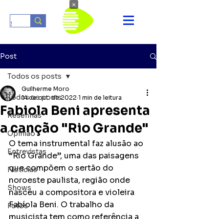
×
Post
Todos os posts
Guilherme Moro
Todos os posts
14 de out. de 2022
1 min de leitura
Fabiola Beni apresenta
Resenhas
a canção "Rio Grande"
Opinião
O tema instrumental faz alusão ao 
Entrevistas
“Rio Grande”, uma das paisagens 
que compõem o sertão do 
Notícias
noroeste paulista, região onde 
Shows
nasceu a compositora e violeira 
Fabíola Beni. O trabalho da 
Fotos
musicista tem como referência a 