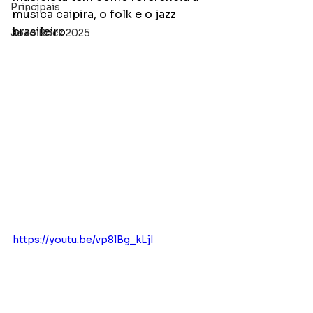
Principais
música caipira, o folk e o jazz 
brasileiro
João Rock 2025
https://youtu.be/vp8lBg_kLjI