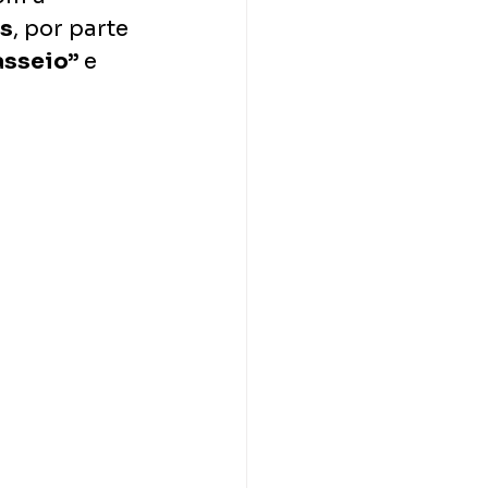
is
, por parte 
asseio”
 e 