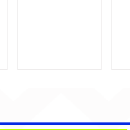
Barão Vermelho reúne
Beb