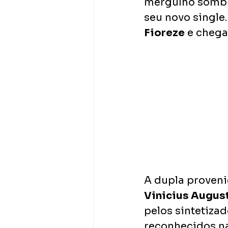
mergulho sombri
seu novo single.
Fioreze
 e chega
A dupla proveni
Vinicius Augus
pelos sintetiz
reconhecidos na