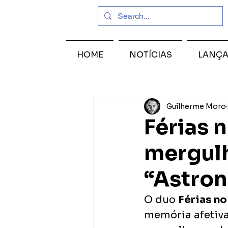
HOME
NOTÍCIAS
LANÇ
Guilherme Moro
Férias 
mergul
“Astron
O duo 
Férias no
memória afetiva