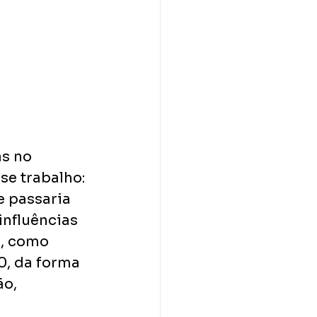
s no 
se trabalho: 
e passaria 
influências 
s, como 
0, da forma 
o, 