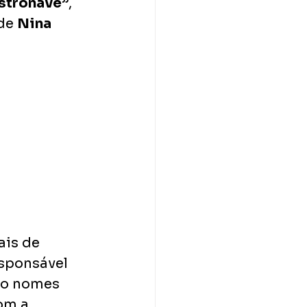
Astronave”
, 
de 
Nina 
is de 
esponsável 
ão nomes 
om a 