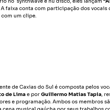
o no  synthwave e nu disco, eles lançam
 “
 A faixa conta com participação dos vocais 
 com um clipe.
ente de Caxias do Sul é composta pelos voca
to de Lima
 e por 
Guillermo Matias Tapia
, r
adores e programação. Ambos os membros s
 cena musical gaúcha por seus trabalhos c