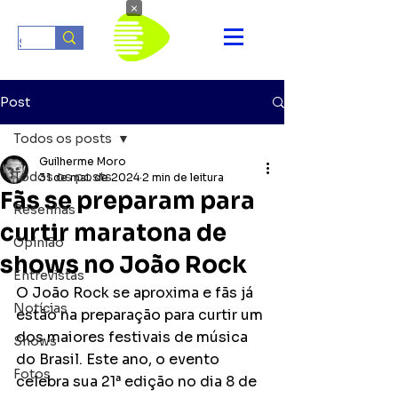
×
Post
Todos os posts
Guilherme Moro
Todos os posts
31 de mai. de 2024
2 min de leitura
Fãs se preparam para
Resenhas
curtir maratona de
Opinião
shows no João Rock
Entrevistas
O João Rock se aproxima e fãs já 
Notícias
estão na preparação para curtir um 
dos maiores festivais de música 
Shows
do Brasil. Este ano, o evento 
Fotos
celebra sua 21ª edição no dia 8 de 