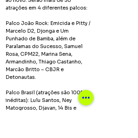
ao novo. Serão mais de 30 
atrações em 4 diferentes palcos:
Palco João Rock: Emicida e Pitty / 
Marcelo D2, Djonga e Um 
Punhado de Bamba, além de 
Paralamas do Sucesso, Samuel 
Rosa, CPM22, Marina Sena, 
Armandinho, Thiago Castanho, 
Marcão Britto – CBJR e 
Detonautas. 
Palco Brasil (atrações são 100% 
inéditas): Lulu Santos, Ney 
Matogrosso, Djavan, 14 Bis e 
Novos Baianos com Pepeu, Baby 
do Brasil e Paulinho. 