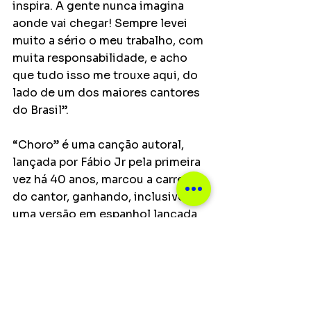
inspira. A gente nunca imagina 
aonde vai chegar! Sempre levei 
muito a sério o meu trabalho, com 
muita responsabilidade, e acho 
que tudo isso me trouxe aqui, do 
lado de um dos maiores cantores 
do Brasil”. 
“Choro” é uma canção autoral, 
lançada por Fábio Jr pela primeira 
vez há 40 anos, marcou a carreira 
do cantor, ganhando, inclusive, 
uma versão em espanhol lançada 
em 1994, ampliando ainda mais o 
seu alcance e ressonância entre 
os fãs de música romântica.
Notícias