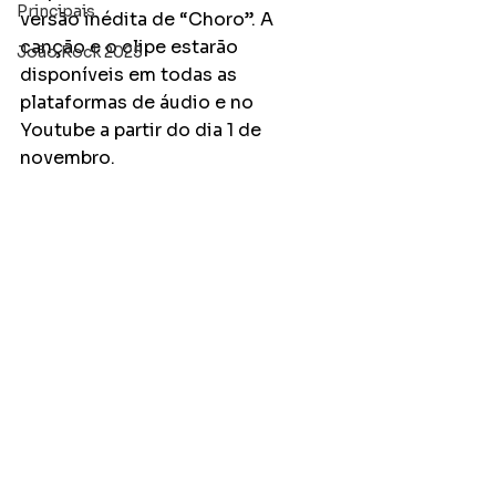
Principais
versão inédita de “Choro”. A 
canção e o clipe estarão 
João Rock 2025
disponíveis em todas as 
plataformas de áudio e no 
Youtube a partir do dia 1 de 
novembro. 