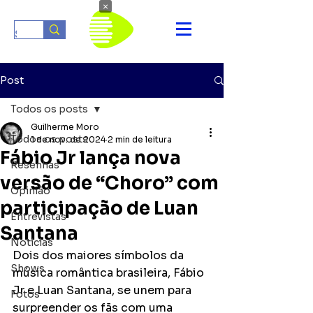
×
Post
Todos os posts
Guilherme Moro
Todos os posts
1 de nov. de 2024
2 min de leitura
Fábio Jr lança nova
Resenhas
versão de “Choro” com
Opinião
participação de Luan
Entrevistas
Santana
Notícias
Dois dos maiores símbolos da 
Shows
música romântica brasileira, Fábio 
Jr e Luan Santana, se unem para 
Fotos
surpreender os fãs com uma 