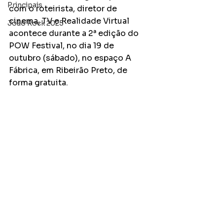
Principais
com o roteirista, diretor de 
cinema, TV e Realidade Virtual 
João Rock 2025
acontece durante a 2ª edição do 
POW Festival, no dia 19 de 
outubro (sábado), no espaço A 
Fábrica, em Ribeirão Preto, de 
forma gratuita. 