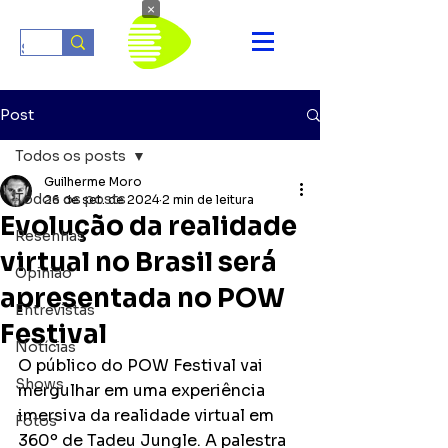
×
Post
Todos os posts
Guilherme Moro
Todos os posts
26 de set. de 2024
2 min de leitura
Evolução da realidade
Resenhas
virtual no Brasil será
Opinião
apresentada no POW
Entrevistas
Festival
Notícias
O público do POW Festival vai 
Shows
mergulhar em uma experiência 
imersiva da realidade virtual em 
Fotos
360º de Tadeu Jungle. A palestra 