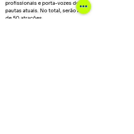
profissionais e porta-vozes de 
pautas atuais. No total, serão mais 
de 50 atrações.
Além disso, o evento também 
contará com feira de produtos 
criativos, praça de alimentação e 
área infantil.
Notícias
Ver tudo
Posts recentes