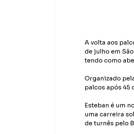
A volta aos pal
de julho em São
tendo como aber
Organizado pela
palcos após 45 d
Esteban é um no
uma carreira so
de turnês pelo B