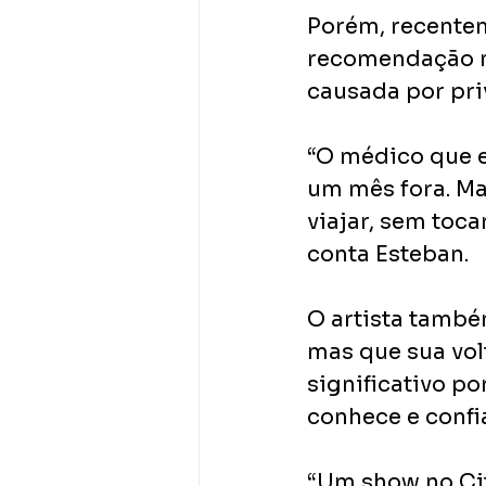
Porém, recenteme
recomendação m
causada por pri
“O médico que 
um mês fora. Ma
viajar, sem toca
conta Esteban.
O artista també
mas que sua volt
significativo po
conhece e confi
“Um show no Cit