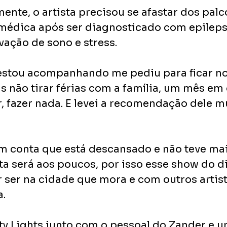
nte, o artista precisou se afastar dos palc
édica após ser diagnosticado com epilepsi
vação de sono e stress.
estou acompanhando me pediu para ficar n
s não tirar férias com a família, um mês em
r, fazer nada. E levei a recomendação dele mui
m conta que está descansado e não teve mais
a será aos poucos, por isso esse show do di
r ser na cidade que mora e com outros artis
a.
y Lights junto com o pessoal do Zander e u