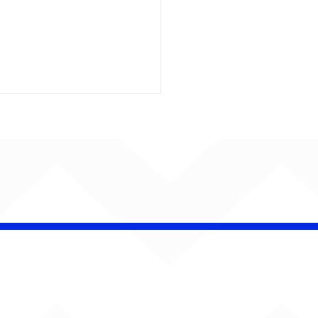
 Band OTHOÁ estreia
etáculo "Barroco
ical" na Casa Natura
ical com homenagem
lberto Gil