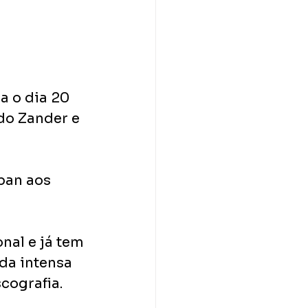
a o dia 20 
do Zander e 
ban aos 
al e já tem 
da intensa 
cografia.