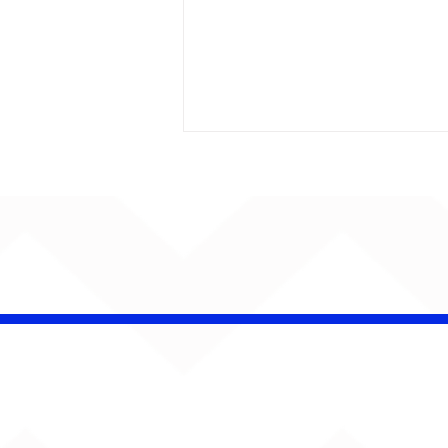
CHAMELEO acerta as
contas com o passado
em “Versão dos Fatos”