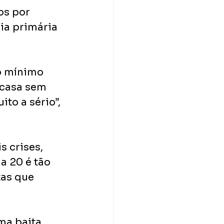
os por 
a primária 
o mínimo 
 casa sem 
to a sério”, 
 crises, 
a 20 é tão 
tas que 
ma baita 