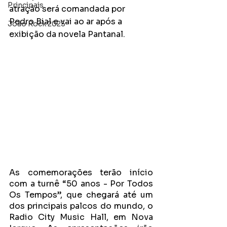
Principais
atração será comandada por 
Pedro Bial e vai ao ar após a 
João Rock 2025
exibição da novela Pantanal.
As comemorações terão início 
com a turnê “50 anos - Por Todos 
Os Tempos”, que chegará até um 
dos principais palcos do mundo, o 
Radio City Music Hall, em Nova 