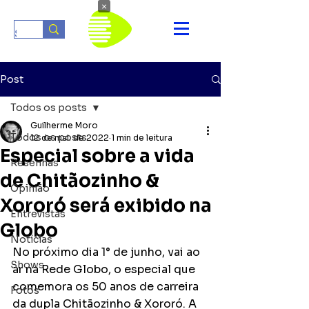
×
Post
Todos os posts
Guilherme Moro
Todos os posts
12 de mai. de 2022
1 min de leitura
Especial sobre a vida
Resenhas
de Chitãozinho &
Opinião
Xororó será exibido na
Entrevistas
Globo
Notícias
No próximo dia 1° de junho, vai ao 
Shows
ar na Rede Globo, o especial que 
comemora os 50 anos de carreira 
Fotos
da dupla Chitãozinho & Xororó. A 